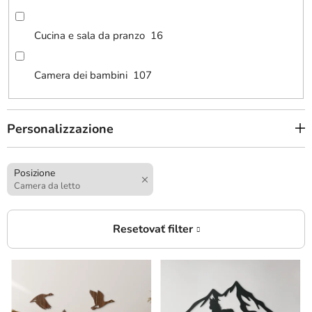
Cucina e sala da pranzo
16
Camera dei bambini
107
Personalizzazione
Posizione
Camera da letto
E
l
e