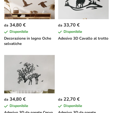
n
c
o
d
34,80 €
33,70 €
da
da
e
Disponibile
Disponibile
i
Decorazione in legno Oche
Adesivo 3D Cavallo al trotto
p
selvatiche
r
o
d
o
t
t
i
34,80 €
22,70 €
da
da
Disponibile
Disponibile
Adesivo 3D da parete Cervo
Adesivo 3D da parete