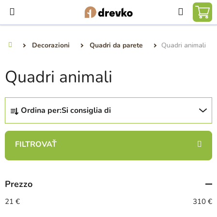
Vai
Ricerca
al
CA
contenuto
DE
Decorazioni
Quadri da parete
Quadri animali
Casa
SP
Quadri animali
O
Ordina per:
Si consiglia di
r
d
i
n
a
m
Prezzo
e
n
21
€
310
€
t