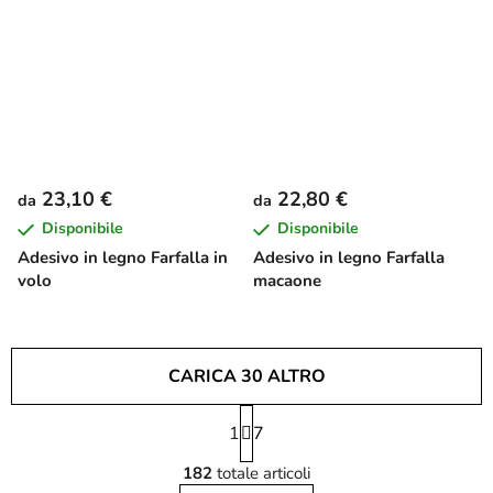
23,10 €
22,80 €
da
da
Disponibile
Disponibile
Adesivo in legno Farfalla in
Adesivo in legno Farfalla
volo
macaone
CARICA 30 ALTRO
P
1
a
7
C
g
182
totale articoli
i
o