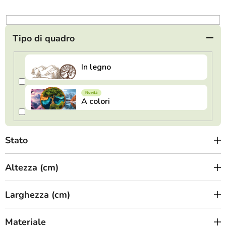
o
d
e
Tipo di quadro
i
p
r
o
d
o
t
Stato
t
i
Altezza (cm)
Larghezza (cm)
Materiale