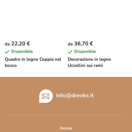
22,20 €
36,70 €
da
da
Disponibile
Disponibile
Quadro in legno Coppia nel
Decorazione in legno
bosco
Uccellini sui rami
P
i
è
info
@
drevko.it
d
i
p
a
Home