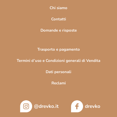
g
i
Chi siamo
n
Contatti
a
Domande e risposte
Trasporto e pagamento
Termini d’uso e Condizioni generali di Vendita
Dati personali
Reclami
@drevko.it
drevko