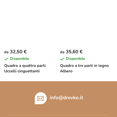
32,50 €
35,60 €
da
da
Disponibile
Disponibile
Quadro a quattro parti
Quadro a tre parti in legno
Uccelli cinguettanti
Albero
P
i
è
info
@
drevko.it
d
i