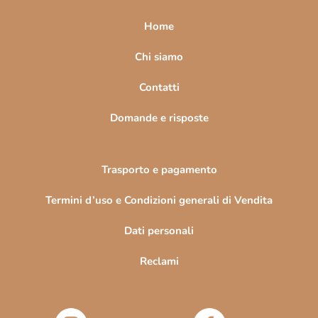
p
a
Home
g
i
Chi siamo
n
Contatti
a
Domande e risposte
Trasporto e pagamento
Termini d’uso e Condizioni generali di Vendita
Dati personali
Reclami