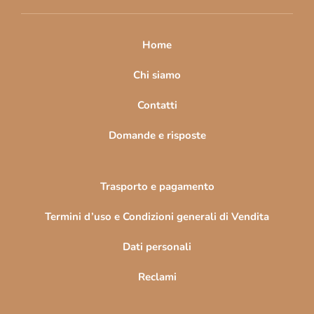
i
p
a
Home
g
i
Chi siamo
n
Contatti
a
Domande e risposte
Trasporto e pagamento
Termini d’uso e Condizioni generali di Vendita
Dati personali
Reclami