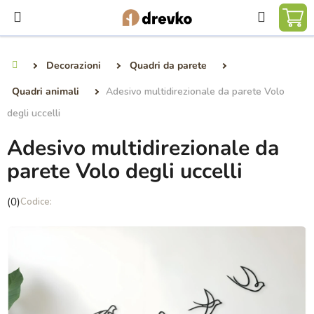
Vai
Ricerca
al
CA
contenuto
DE
Decorazioni
Quadri da parete
Casa
SP
Quadri animali
Adesivo multidirezionale da parete Volo
degli uccelli
Adesivo multidirezionale da
parete Volo degli uccelli
La
(0)
valutazione
media
del
prodotto
è
0,0
su
5