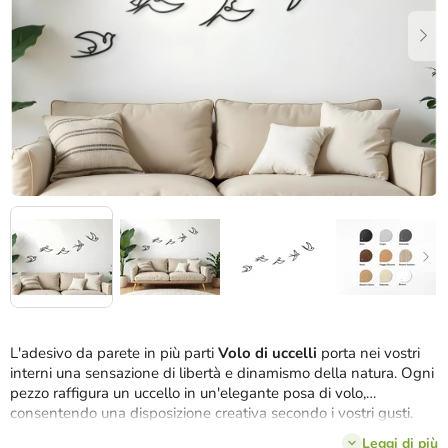
stelle.
L'adesivo da parete in più parti
Volo di uccelli
porta nei vostri
interni una sensazione di libertà e dinamismo della natura. Ogni
pezzo raffigura un uccello in un'elegante posa di volo,
consentendo una disposizione creativa secondo i vostri gusti.
Questo design flessibile ravviva qualsiasi spazio e gli conferisce
Leggi di più