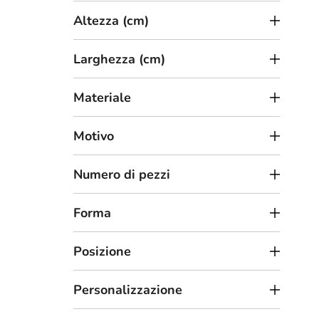
t
Altezza (cm)
t
i
Larghezza (cm)
Materiale
2
da
Motivo
Ades
cinq
Numero di pezzi
Forma
Posizione
Personalizzazione