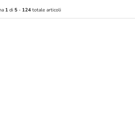
na
1
di
5
-
124
totale articoli
9,30 €
33,80 €
Disponibile
Disponibil
da
ro a tre parti Alba
Adesivo da parete Segreto 
donna