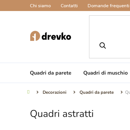
Vai
Chi siamo
Contatti
Domande frequenti
al
contenuto
Quadri da parete
Quadri di muschio
Decorazioni
Quadri da parete
Qu
Casa
Quadri astratti
B