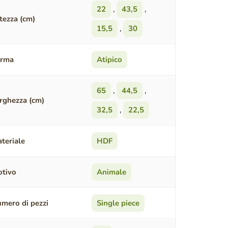
22
,
43,5
,
tezza (cm)
15,5
,
30
orma
Atipico
65
,
44,5
,
rghezza (cm)
32,5
,
22,5
teriale
HDF
tivo
Animale
mero di pezzi
Single piece