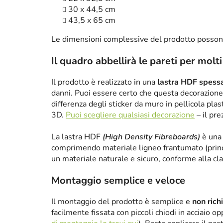
30 x 44,5 cm
43,5 x 65 cm
Le dimensioni complessive del prodotto posson
Il quadro abbellirà le pareti per molti
Il prodotto è realizzato in una
lastra HDF spes
danni. Puoi essere certo che questa decorazione 
differenza degli sticker da muro in pellicola plas
3D.
Puoi scegliere qualsiasi decorazione
– il pre
La lastra HDF
(High Density Fibreboards)
è una 
comprimendo materiale ligneo frantumato (princ
un materiale naturale e sicuro, conforme alla cl
Montaggio semplice e veloce
Il montaggio del prodotto è semplice e
non rich
facilmente fissata con piccoli chiodi in acciaio 