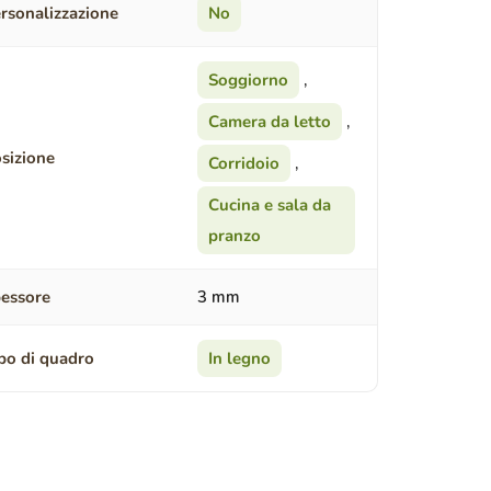
rsonalizzazione
No
Soggiorno
,
Camera da letto
,
sizione
Corridoio
,
Cucina e sala da
pranzo
essore
3 mm
po di quadro
In legno