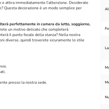
ico e attira immediatamente l'attenzione. Desiderate
nte? Questa decorazione è un modo semplice per
Al
alterà perfettamente in camera da letto, soggiorno,
F
erete un motivo delicato che completerà
terà il punto focale della stanza? Nella nostra
oni diverse, quindi troverete sicuramente lo stile
La
 mm.
Ma
ati.
mente presso la nostra sede.
Mo
Nu