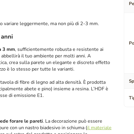
Pe
o variare leggermente, ma non più di 2-3 mm.
 anni
Po
sa 3 mm
, sufficientemente robusta e resistente ai
abbellirà il tuo ambiente per molti anni. A
tica, crea sulla parete un elegante e discreto effetto
zzo è lo stesso per tutte le varianti.
Sp
tavola di fibre di legno ad alta densità. È prodotta
ipalmente abete e pino) insieme a resina. L’HDF è
asse di emissione E1.
Ti
iede forare le pareti
. La decorazione può essere
oppure con un nastro biadesivo in schiuma (
il materiale