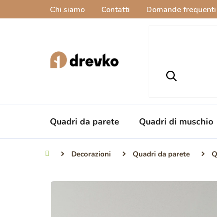
Vai
Chi siamo
Contatti
Domande frequenti
al
contenuto
Quadri da parete
Quadri di muschio
Decorazioni
Quadri da parete
Q
Casa