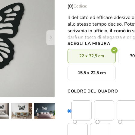
La
(0)
valutazione
Il delicato ed efficace adesivo d
media
allo stesso tempo deciso. Pote
del
scrivania in ufficio, il comò in
prodotto
darà un tocco di eleganza e orig
è
SCEGLI LA MISURA
0,0
su
22 x 32,5 cm
30
5
stelle.
15,5 x 22,5 cm
COLORE DEL QUADRO