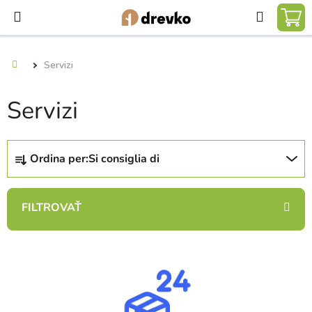
Vai
Ricerca
al
CA
contenuto
DE
Servizi
Casa
SP
Servizi
O
Ordina per:
Si consiglia di
r
d
i
n
a
E
m
l
e
e
n
n
t