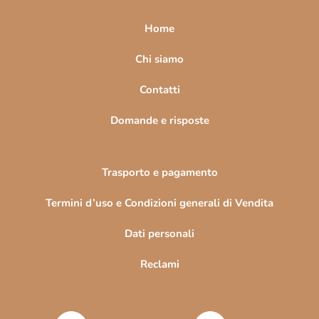
p
e
a
l
Home
l
g
'
i
Chi siamo
e
n
l
Contatti
a
e
n
Domande e risposte
c
o
Trasporto e pagamento
Termini d’uso e Condizioni generali di Vendita
Dati personali
Reclami