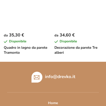
35,30 €
34,60 €
da
da
Disponibile
Disponibile
Quadro in legno da parete
Decorazione da parete Tre
Tramonto
alberi
P
i
è
info
@
drevko.it
d
i
p
a
Home