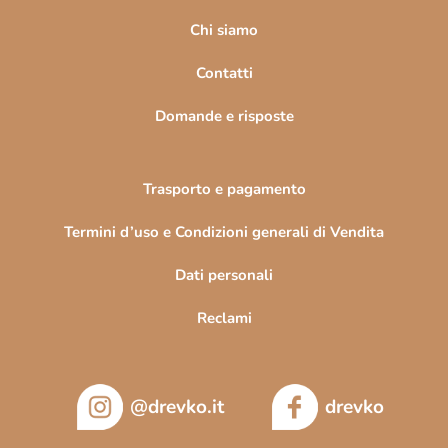
g
i
Chi siamo
n
Contatti
a
Domande e risposte
Trasporto e pagamento
Termini d’uso e Condizioni generali di Vendita
Dati personali
Reclami
@drevko.it
drevko