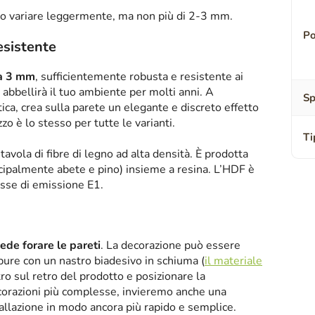
o variare leggermente, ma non più di 2-3 mm.
Po
resistente
sa 3 mm
, sufficientemente robusta e resistente ai
abbellirà il tuo ambiente per molti anni. A
Sp
tica, crea sulla parete un elegante e discreto effetto
zzo è lo stesso per tutte le varianti.
Ti
tavola di fibre di legno ad alta densità. È prodotta
ipalmente abete e pino) insieme a resina. L’HDF è
asse di emissione E1.
iede forare le pareti
. La decorazione può essere
oppure con un nastro biadesivo in schiuma (
il materiale
tro sul retro del prodotto e posizionare la
corazioni più complesse, invieremo anche una
tallazione in modo ancora più rapido e semplice.