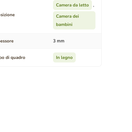
Camera da letto
,
sizione
Camera dei
bambini
essore
3 mm
po di quadro
In legno