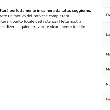
alterà perfettamente in camera da letto, soggiorno,
F
erete un motivo delicato che completerà
terà il punto focale della stanza? Nella nostra
oni diverse, quindi troverete sicuramente lo stile
La
Ma
.
Mo
Nu
Pe