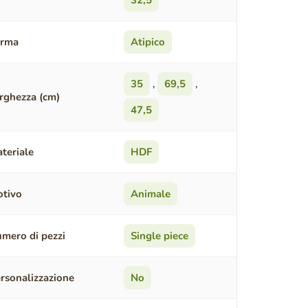
32,5
orma
Atipico
35
,
69,5
,
rghezza (cm)
47,5
teriale
HDF
tivo
Animale
mero di pezzi
Single piece
rsonalizzazione
No