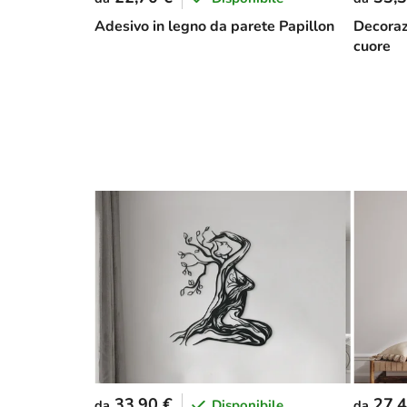
Adesivo in legno da parete Papillon
Decoraz
cuore
33,90 €
27,4
Disponibile
da
da