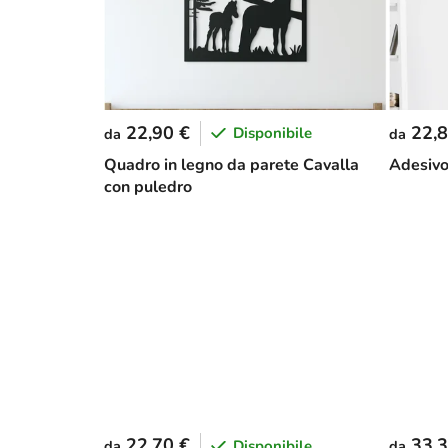
22,90 €
22,8
Disponibile
da
da
Quadro in legno da parete Cavalla
Adesivo
con puledro
22,70 €
33,3
Disponibile
da
da