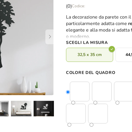
La
(0)
valutazione
La decorazione da parete con il 
media
particolarmente adatta come
r
del
elegante e alla moda si adatta f
prodotto
o moderno.
è
SCEGLI LA MISURA
0,0
su
32,5 x 35 cm
44,
5
stelle.
COLORE DEL QUADRO