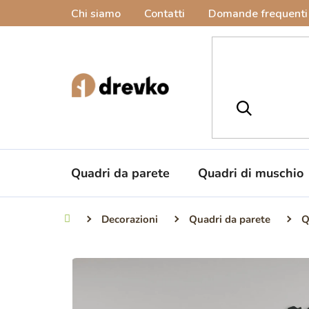
Vai
Chi siamo
Contatti
Domande frequenti
al
contenuto
Quadri da parete
Quadri di muschio
Decorazioni
Quadri da parete
Q
Casa