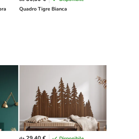
bra
Quadro Tigre Bianca
29,40 €
Disponibile
da