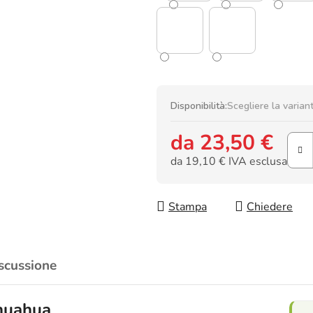
Disponibilità:
Scegliere la varian
da
23,50 €
da
19,10 €
IVA esclusa
Prezzo della misura:
Stampa
Chiedere
scussione
ihuahua