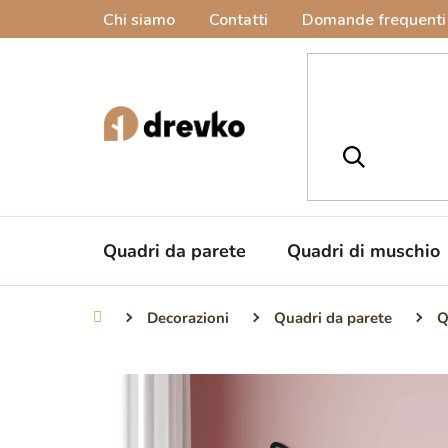
Vai
Chi siamo
Contatti
Domande frequenti
al
contenuto
Quadri da parete
Quadri di muschio
Decorazioni
Quadri da parete
Q
Casa