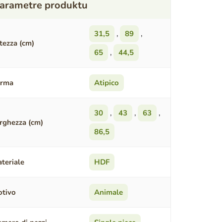
31,5
,
89
,
tezza (cm)
65
,
44,5
orma
Atipico
30
,
43
,
63
,
rghezza (cm)
86,5
teriale
HDF
tivo
Animale