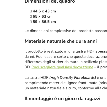
Dimensioni del quadro
44,5 x 43 cm
65 x 63 cm
89 x 86,5 cm
Le dimensioni complessive del prodotto posson
Materiale naturale che dura anni
Il prodotto è realizzato in una
lastra HDF spes
danni. Puoi essere certo che questa decorazione 
differenza degli sticker da muro in pellicola plas
3D.
Puoi scegliere qualsiasi decorazione
– il pre
La lastra HDF
(High Density Fibreboards)
è una 
comprimendo materiale ligneo frantumato (princ
un materiale naturale e sicuro, conforme alla cl
Il montaggio è un gioco da ragazzi