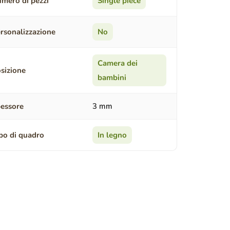
mero di pezzi
Single piece
rsonalizzazione
No
Camera dei
sizione
bambini
essore
3 mm
po di quadro
In legno