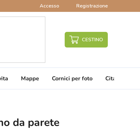
Accesso
Registrazione
CARRELLO
DELLA
SPESA
vita
Mappe
Cornici per foto
Citazioni da 
no da parete