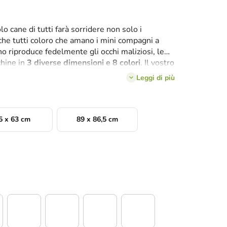
lo cane di tutti farà sorridere non solo i
che tutti coloro che amano i mini compagni a
no riproduce fedelmente gli occhi maliziosi, le
chine in
3 diverse dimensioni e 8 colori
. Il vostro
rà così tenervi compagnia per sempre attraverso
Leggi di più
5 x 63 cm
89 x 86,5 cm