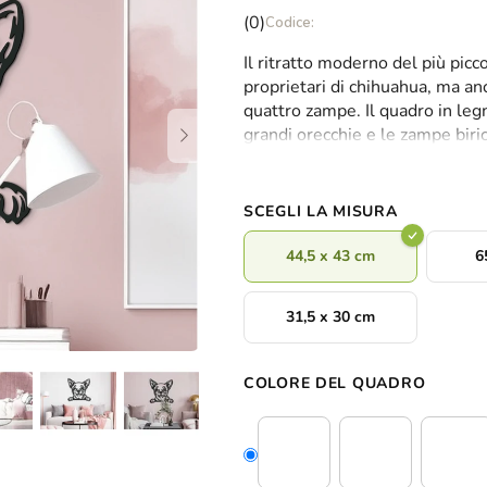
La
(0)
valutazione
Il ritratto moderno del più picco
media
proprietari di chihuahua, ma an
del
quattro zampe. Il quadro in leg
prodotto
grandi orecchie e le zampe biri
è
amato cagnolino chihuahua pot
0,0
questa originale decorazione.
su
5
SCEGLI LA MISURA
stelle.
44,5 x 43 cm
6
31,5 x 30 cm
COLORE DEL QUADRO