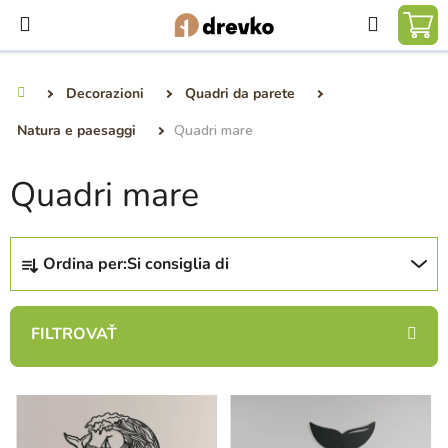
Vai
Ricerca
al
CA
contenuto
DE
Decorazioni
Quadri da parete
Casa
SP
Natura e paesaggi
Quadri mare
Quadri mare
O
Ordina per:
Si consiglia di
r
d
i
n
a
E
m
l
e