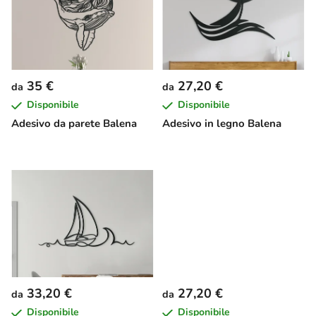
e
n
n
t
c
o
o
d
d
e
35 €
27,20 €
da
da
e
i
Disponibile
Disponibile
i
p
Adesivo da parete Balena
Adesivo in legno Balena
p
r
r
o
o
d
d
o
o
t
t
t
t
i
i
33,20 €
27,20 €
da
da
Disponibile
Disponibile