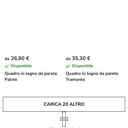
26,90 €
35,30 €
da
da
Disponibile
Disponibile
Quadro in legno da parete
Quadro in legno da parete
Palme
Tramonto
CARICA 20 ALTRO
P
1
a
2
C
g