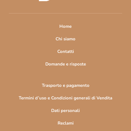
d
i
Date un'occhiata anche alle altre decorazioni
e accessori
p
a
Home
Quadri spazio e stelle
g
Quadri alberi e boschi
i
Chi siamo
Quadri di montagne
Quadri di natura e paesaggi
n
Contatti
a
Domande e risposte
Trasporto e pagamento
Termini d’uso e Condizioni generali di Vendita
Dati personali
Reclami