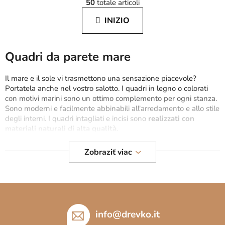
50
totale articoli
i
o
n
n
INIZIO
a
t
z
r
i
o
o
Quadri da parete mare
l
n
l
e
Il mare e il sole vi trasmettono una sensazione piacevole?
i
Portatela anche nel vostro salotto. I quadri in legno o colorati
d
con motivi marini sono un ottimo complemento per ogni stanza.
e
Sono moderni e facilmente abbinabili all'arredamento e allo stile
l
degli interni. I quadri intagliati e incisi sono
realizzati con
l
materiali naturali di alta qualità.
'
e
Tutti i quadri sono prodotti direttamente nella nostra
Zobraziť viac
l
falegnameria
. Poiché desideriamo che possiate goderne il prima
e
possibile, ci impegniamo a garantire una
consegna rapida e
sicura
.
Se siete amanti dei materiali naturali, questi quadri
n
P
saranno la decorazione ideale per il vostro soggiorno, la camera
c
i
da letto, l'ingresso e altre stanze.
Design unici e la più ampia
o
gamma di motivi, tra cui tutti potranno trovare quello che fa al
è
info
@
drevko.it
caso loro.