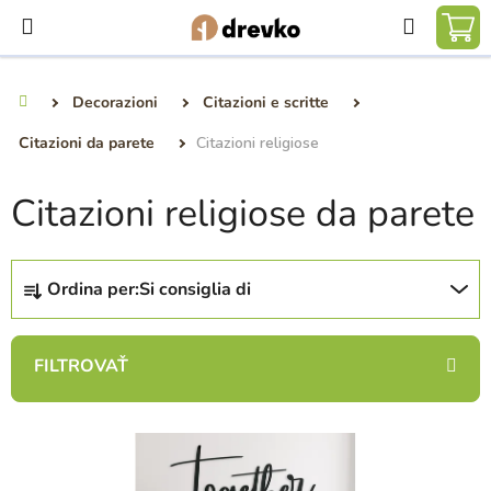
Vai
Ricerca
al
CA
contenuto
DE
Decorazioni
Citazioni e scritte
Casa
SP
Citazioni da parete
Citazioni religiose
Citazioni religiose da parete
O
Ordina per:
Si consiglia di
r
d
i
n
a
E
m
l
e