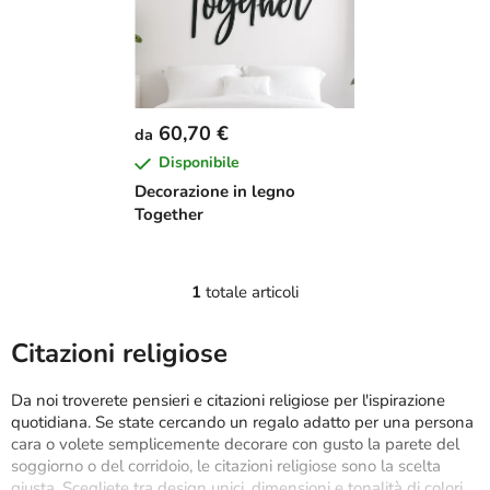
e
n
n
t
c
o
o
d
d
e
60,70 €
da
e
i
Disponibile
i
p
Decorazione in legno
p
r
Together
r
o
o
d
d
o
1
totale articoli
C
o
t
o
t
t
n
Citazioni religiose
t
t
i
r
i
Da noi troverete pensieri e citazioni religiose per l'ispirazione
o
quotidiana. Se state cercando un regalo adatto per una persona
l
cara o volete semplicemente decorare con gusto la parete del
soggiorno o del corridoio, le citazioni religiose sono la scelta
l
giusta. Scegliete tra design unici, dimensioni e tonalità di colori.