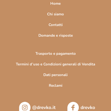
a
Home
g
i
Chi siamo
n
Contatti
a
Domande e risposte
Trasporto e pagamento
Termini d’uso e Condizioni generali di Vendita
Dati personali
Reclami
@drevko.it
drevko