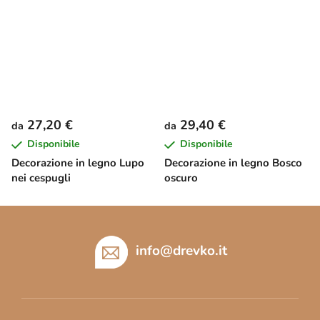
27,20 €
29,40 €
da
da
Disponibile
Disponibile
Decorazione in legno Lupo
Decorazione in legno Bosco
nei cespugli
oscuro
P
i
è
info
@
drevko.it
d
i
p