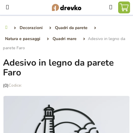
Vai
Ricerca
al
CA
contenuto
DE
Decorazioni
Quadri da parete
Casa
SP
Natura e paesaggi
Quadri mare
Adesivo in legno da
parete Faro
Adesivo in legno da parete
Faro
La
(0)
valutazione
media
del
prodotto
è
0,0
su
5