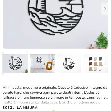
stelle.
Minimalista, moderno e originale. Questo è l'adesivo in legno da
parete Faro, che ravviva ogni parete degli interni. L'adesivo
raffigura un faro luminoso su un mare in tempesta. L'immagine
risalterà in ogni stanza della casa. È anche un ottimo regalo.
SCEGLI LA MISURA