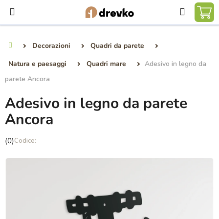
Vai
Ricerca
al
CA
contenuto
DE
Decorazioni
Quadri da parete
Casa
SP
Natura e paesaggi
Quadri mare
Adesivo in legno da
parete Ancora
Adesivo in legno da parete
Ancora
La
(0)
valutazione
media
del
prodotto
è
0,0
su
5