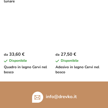
lunare
33,60 €
27,50 €
da
da
Disponibile
Disponibile
Quadro in legno Cervi nel
Adesivo in legno Cervi nel
bosco
bosco
P
i
è
info
@
drevko.it
d