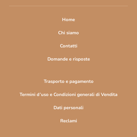
i
p
a
Home
g
i
Chi siamo
n
Contatti
a
Domande e risposte
Trasporto e pagamento
Termini d’uso e Condizioni generali di Vendita
Dati personali
Reclami