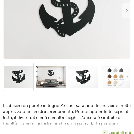
stelle.
L'adesivo da parete in legno Ancora sarà una decorazione molto
apprezzata nel vostro arredamento. Potete appenderlo sopra il
letto, il divano, il comò e in altri luoghi. L'ancora è simbolo di
fedeltà e amore, quindi è anche un regalo adatto per ogni
occasione.
Leggi di più