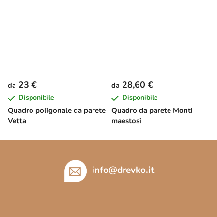
23 €
28,60 €
da
da
Disponibile
Disponibile
Quadro poligonale da parete
Quadro da parete Monti
Vetta
maestosi
P
i
è
info
@
drevko.it
d
i
p