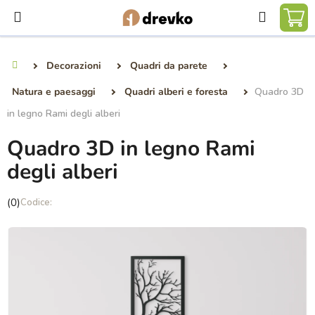
Vai
Ricerca
al
CA
contenuto
DE
Decorazioni
Quadri da parete
Casa
SP
Natura e paesaggi
Quadri alberi e foresta
Quadro 3D
in legno Rami degli alberi
Quadro 3D in legno Rami
degli alberi
La
(0)
valutazione
media
del
prodotto
è
0,0
su
5