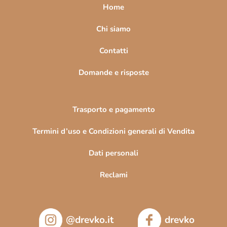
a
Home
g
i
Chi siamo
n
Contatti
a
Domande e risposte
Trasporto e pagamento
Termini d’uso e Condizioni generali di Vendita
Dati personali
Reclami
@drevko.it
drevko