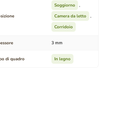
Soggiorno
,
sizione
Camera da letto
,
Corridoio
essore
3 mm
po di quadro
In legno