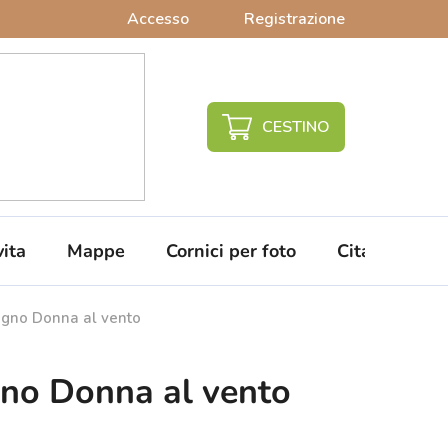
Accesso
Registrazione
CARRELLO
DELLA
SPESA
vita
Mappe
Cornici per foto
Citazioni da 
egno Donna al vento
gno Donna al vento