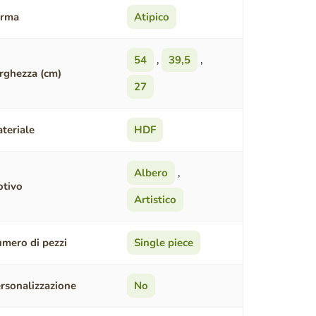
orma
Atipico
54
,
39,5
,
rghezza (cm)
27
teriale
HDF
Albero
,
tivo
Artistico
mero di pezzi
Single piece
rsonalizzazione
No