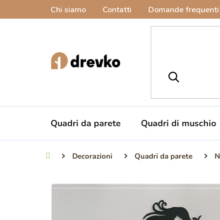
Vai
Chi siamo
Contatti
Domande frequenti
al
contenuto
Quadri da parete
Quadri di muschio
Decorazioni
Quadri da parete
N
Casa