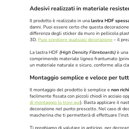
Adesivi realizzati in materiale resist
Il prodotto è realizzato in una
lastra HDF spes
danni. Puoi essere certo che questa decorazione 
differenza degli sticker da muro in pellicola plas
3D.
Puoi scegliere qualsiasi decorazione
– il pre
La lastra HDF
(High Density Fibreboards)
è una 
comprimendo materiale ligneo frantumato (princ
un materiale naturale e sicuro, conforme alla cl
Montaggio semplice e veloce per tutt
Il montaggio del prodotto è semplice e
non rich
facilmente fissata con piccoli chiodi in acciaio 
di montaggio lo trovi qui
). Basta applicare il nas
decorazione nel punto prescelto. Nel caso di de
mascherina che ti permetterà di effettuare l'ins
Ti preghiamo di valutare in anticipo, per decora