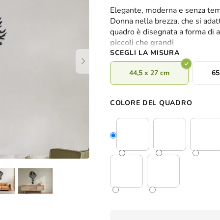
valutazione
Elegante, moderna e senza tem
media
Donna nella brezza, che si adatt
del
quadro è disegnata a forma di 
prodotto
piccoli che grandi
è
SCEGLI LA MISURA
0,0
su
44,5 x 27 cm
65
5
stelle.
COLORE DEL QUADRO