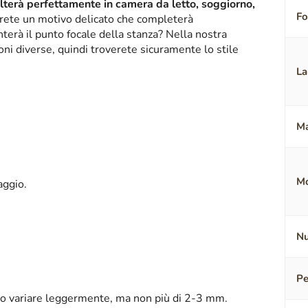
alterà perfettamente in camera da letto, soggiorno,
F
erete un motivo delicato che completerà
terà il punto focale della stanza? Nella nostra
oni diverse, quindi troverete sicuramente lo stile
La
Ma
Mo
aggio.
Nu
Pe
o variare leggermente, ma non più di 2-3 mm.