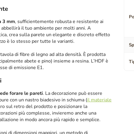
ente
Po
sa 3 mm
, sufficientemente robusta e resistente ai
abbellirà il tuo ambiente per molti anni. A
tica, crea sulla parete un elegante e discreto effetto
zzo è lo stesso per tutte le varianti.
Sp
tavola di fibre di legno ad alta densità. È prodotta
ipalmente abete e pino) insieme a resina. L’HDF è
Ti
asse di emissione E1.
i
iede forare le pareti
. La decorazione può essere
oppure con un nastro biadesivo in schiuma (
il materiale
tro sul retro del prodotto e posizionare la
corazioni più complesse, invieremo anche una
tallazione in modo ancora più rapido e semplice.
zioni di dimensioni maggiori, un metodo di