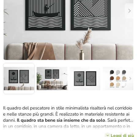
stelle.
Il quadro del pescatore in stile minimalista risalterà nel corridoio
e nelle stanze più grandi. È realizzato in materiale resistente ai
danni.
Il quadro
sta bene sia insieme che da solo
. Sarà perfetta
in un corridoio, in una camera da letto, in un appartamento o in
un ufficio.
Leggi di più