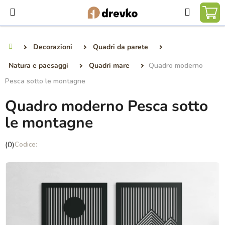
Vai
Ricerca
al
CA
contenuto
DE
Decorazioni
Quadri da parete
Casa
SP
Natura e paesaggi
Quadri mare
Quadro moderno
Pesca sotto le montagne
Quadro moderno Pesca sotto
le montagne
La
(0)
valutazione
media
del
prodotto
è
0,0
su
5