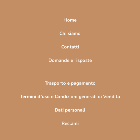
i
p
a
Home
g
i
Chi siamo
n
Contatti
a
Domande e risposte
Trasporto e pagamento
Termini d’uso e Condizioni generali di Vendita
Dati personali
Reclami