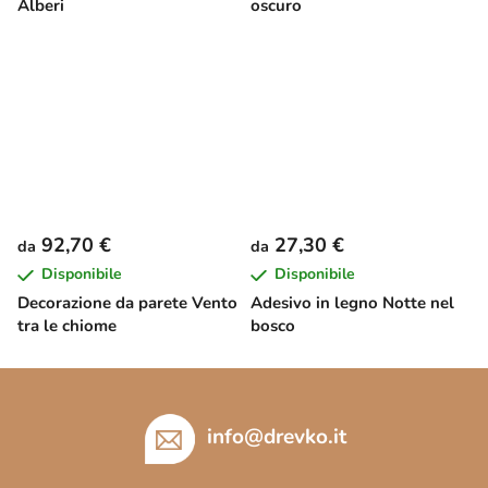
Alberi
oscuro
92,70 €
27,30 €
da
da
Disponibile
Disponibile
Decorazione da parete Vento
Adesivo in legno Notte nel
tra le chiome
bosco
P
i
è
info
@
drevko.it
d