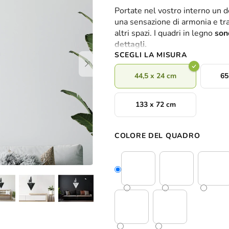
valutazione
Portate nel vostro interno un d
media
una sensazione di armonia e tranq
del
altri spazi. I quadri in legno
son
prodotto
dettagli.
è
SCEGLI LA MISURA
0,0
su
44,5 x 24 cm
65
5
stelle.
133 x 72 cm
COLORE DEL QUADRO