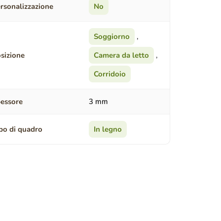
rsonalizzazione
No
Soggiorno
,
sizione
Camera da letto
,
Corridoio
essore
3 mm
po di quadro
In legno