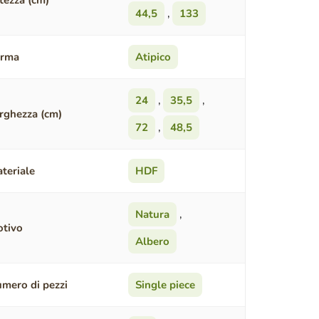
tezza (cm)
44,5
,
133
orma
Atipico
24
,
35,5
,
rghezza (cm)
72
,
48,5
teriale
HDF
Natura
,
tivo
Albero
mero di pezzi
Single piece