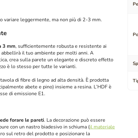
Pe
o variare leggermente, ma non più di 2-3 mm.
nte
Po
sa 3 mm
, sufficientemente robusta e resistente ai
abbellirà il tuo ambiente per molti anni. A
tica, crea sulla parete un elegante e discreto effetto
Sp
zzo è lo stesso per tutte le varianti.
tavola di fibre di legno ad alta densità. È prodotta
Ti
ipalmente abete e pino) insieme a resina. L’HDF è
asse di emissione E1.
iede forare le pareti
. La decorazione può essere
oppure con un nastro biadesivo in schiuma (
il materiale
tro sul retro del prodotto e posizionare la