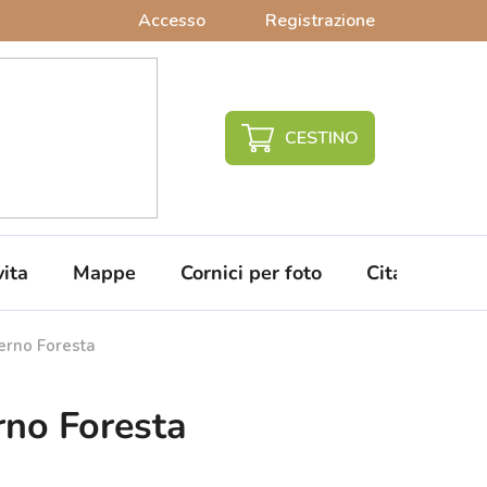
Accesso
Registrazione
CARRELLO
DELLA
SPESA
vita
Mappe
Cornici per foto
Citazioni da 
rno Foresta
no Foresta