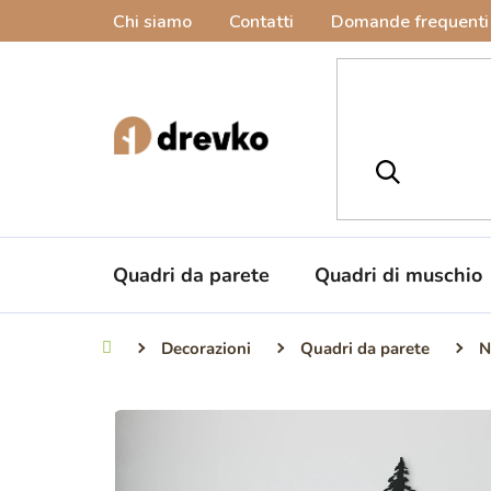
Vai
Chi siamo
Contatti
Domande frequenti
al
contenuto
Quadri da parete
Quadri di muschio
Decorazioni
Quadri da parete
N
Casa