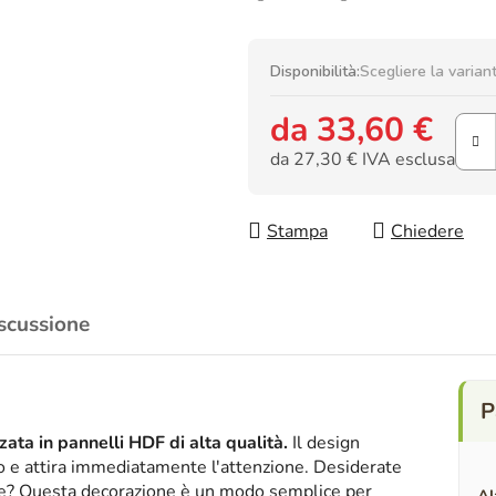
Disponibilità:
Scegliere la varian
da
33,60 €
da
27,30 €
IVA esclusa
Prezzo della misura:
Stampa
Chiedere
scussione
ata in pannelli HDF di alta qualità.
Il design
ico e attira immediatamente l'attenzione. Desiderate
nte? Questa decorazione è un modo semplice per