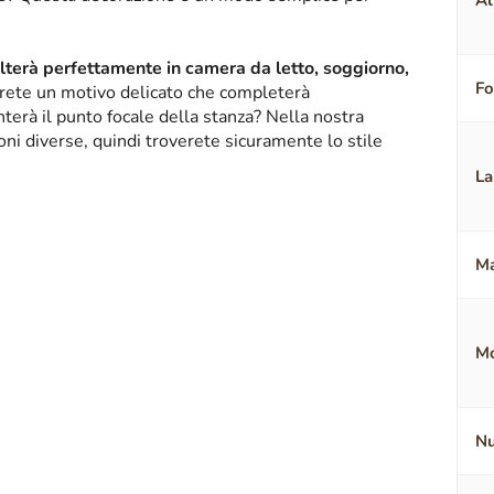
Al
alterà perfettamente in camera da letto, soggiorno,
F
erete un motivo delicato che completerà
terà il punto focale della stanza? Nella nostra
oni diverse, quindi troverete sicuramente lo stile
La
Ma
Mo
Nu