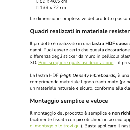
89 x 48,5 cm
133 x 72 cm
Le dimensioni complessive del prodotto posson
Quadri realizzati in materiale resiste
Il prodotto è realizzato in una
lastra HDF spes
danni. Puoi essere certo che questa decorazione 
differenza degli sticker da muro in pellicola plas
3D.
Puoi scegliere qualsiasi decorazione
– il pre
La lastra HDF
(High Density Fibreboards)
è una 
comprimendo materiale ligneo frantumato (princ
un materiale naturale e sicuro, conforme alla cl
Montaggio semplice e veloce
Il montaggio del prodotto è semplice e
non rich
facilmente fissata con piccoli chiodi in acciaio 
di montaggio lo trovi qui
). Basta applicare il nas