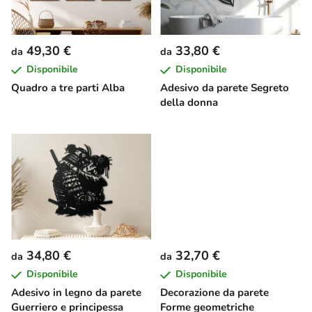
c
o
d
49,30 €
33,80 €
da
da
e
Disponibile
Disponibile
i
Quadro a tre parti Alba
Adesivo da parete Segreto
p
della donna
r
o
d
o
t
t
i
34,80 €
32,70 €
da
da
Disponibile
Disponibile
Adesivo in legno da parete
Decorazione da parete
Guerriero e principessa
Forme geometriche