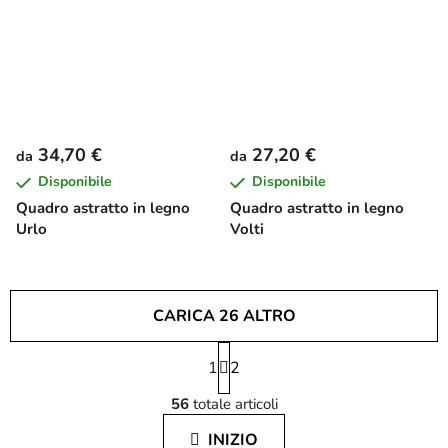
34,70 €
27,20 €
da
da
Disponibile
Disponibile
Quadro astratto in legno
Quadro astratto in legno
Urlo
Volti
CARICA 26 ALTRO
P
1
a
2
C
g
56
totale articoli
i
o
n
n
INIZIO
a