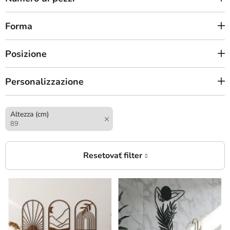
Forma
Posizione
Personalizzazione
Altezza (cm)
89
E
l
e
n