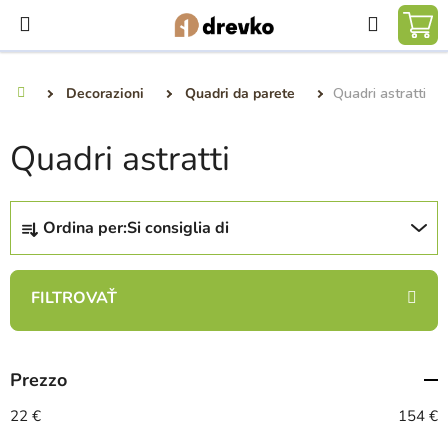
Vai
Ricerca
al
CA
contenuto
DE
Decorazioni
Quadri da parete
Quadri astratti
Casa
SP
Quadri astratti
O
Ordina per:
Si consiglia di
r
d
i
n
a
m
Prezzo
e
n
22
€
154
€
t