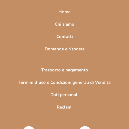
p
Quadri in più parti
a
Home
Quadri religiosi e sacri
g
Mandala da parete
i
Chi siamo
n
Contatti
a
Domande e risposte
Trasporto e pagamento
Termini d’uso e Condizioni generali di Vendita
Dati personali
Reclami