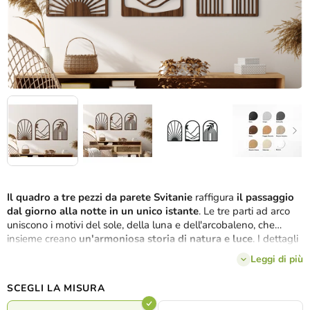
Il quadro a tre pezzi da parete Svitanie
raffigura
il passaggio
dal giorno alla notte in un unico istante
. Le tre parti ad arco
uniscono i motivi del sole, della luna e dell'arcobaleno, che
insieme creano
un'armoniosa storia di natura e luce
. I dettagli
intagliati con precisione sottolineano le linee delicate e
Leggi di più
conferiscono al quadro
un senso di movimento e vita
. È
possibile scegliere tra
diverse varianti di colore
per adattarlo
SCEGLI LA MISURA
perfettamente all'atmosfera della propria casa.