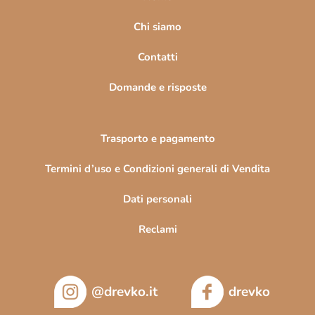
g
i
Chi siamo
n
Contatti
a
Domande e risposte
Trasporto e pagamento
Termini d’uso e Condizioni generali di Vendita
Dati personali
Reclami
@drevko.it
drevko