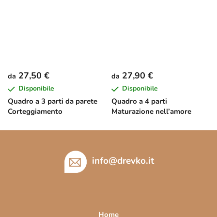
27,50 €
27,90 €
da
da
Disponibile
Disponibile
Quadro a 3 parti da parete
Quadro a 4 parti
Corteggiamento
Maturazione nell’amore
P
i
è
info
@
drevko.it
d
i
p
a
Home