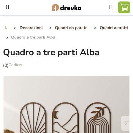
Vai
Ricerca
al
CA
contenuto
DE
Decorazioni
Quadri da parete
Quadri astratti
Casa
SP
Quadro a tre parti Alba
Quadro a tre parti Alba
La
(0)
valutazione
media
del
prodotto
è
0,0
su
5
stelle.