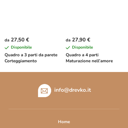
27,50 €
27,90 €
da
da
Disponibile
Disponibile
Quadro a 3 parti da parete
Quadro a 4 parti
Corteggiamento
Maturazione nell’amore
P
i
è
info
@
drevko.it
d
i
p
a
Home
g