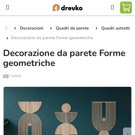
Vai
Ricerca
al
CA
contenuto
DE
Decorazioni
Quadri da parete
Quadri astratti
Casa
SP
Decorazione da parete Forme geometriche
Decorazione da parete Forme
geometriche
La
(0)
valutazione
media
del
prodotto
è
0,0
su
5
stelle.