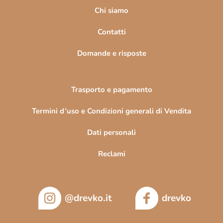
i
Chi siamo
n
Contatti
a
Domande e risposte
Trasporto e pagamento
Termini d’uso e Condizioni generali di Vendita
Dati personali
Reclami
@drevko.it
drevko