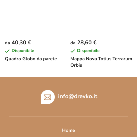
40,30 €
28,60 €
da
da
Disponibile
Disponibile
Quadro Globo da parete
Mappa Nova Totius Terrarum
Orbis
P
i
è
info
@
drevko.it
d
i
p
a
Home
g