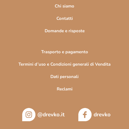
i
Chi siamo
n
Contatti
a
Domande e risposte
Trasporto e pagamento
Termini d’uso e Condizioni generali di Vendita
Dati personali
Reclami
@drevko.it
drevko