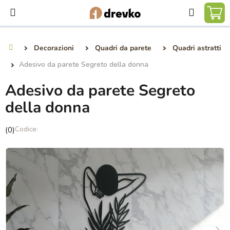
Vai
Ricerca
al
CA
contenuto
DE
Decorazioni
Quadri da parete
Quadri astratti
Casa
SP
Adesivo da parete Segreto della donna
Adesivo da parete Segreto
della donna
La
(0)
valutazione
media
del
prodotto
è
0,0
su
5
stelle.