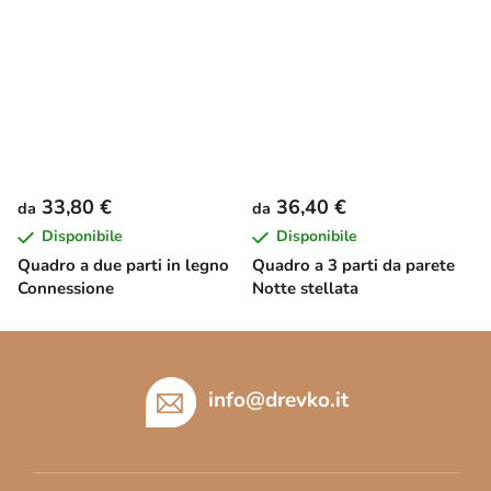
33,80 €
36,40 €
da
da
Disponibile
Disponibile
Quadro a due parti in legno
Quadro a 3 parti da parete
Connessione
Notte stellata
P
i
è
info
@
drevko.it
d
i
p