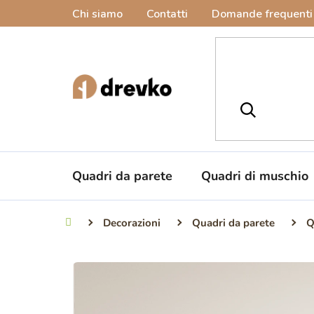
Vai
Chi siamo
Contatti
Domande frequenti
al
contenuto
Quadri da parete
Quadri di muschio
Decorazioni
Quadri da parete
Q
Casa