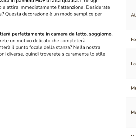
ata in pannelli HDF di alta qualità.
Il design
ico e attira immediatamente l'attenzione. Desiderate
nte? Questa decorazione è un modo semplice per
Al
alterà perfettamente in camera da letto, soggiorno,
F
erete un motivo delicato che completerà
terà il punto focale della stanza? Nella nostra
oni diverse, quindi troverete sicuramente lo stile
La
Ma
Mo