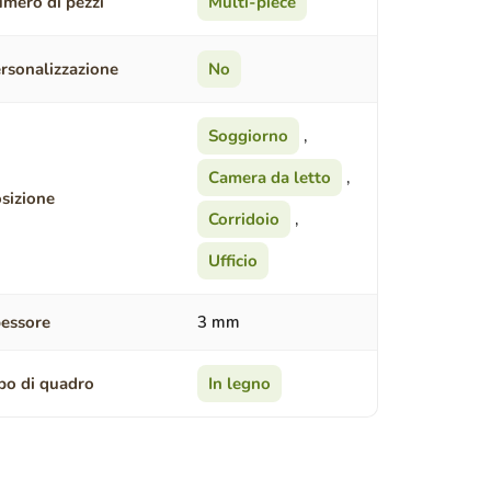
mero di pezzi
Multi-piece
rsonalizzazione
No
Soggiorno
,
Camera da letto
,
sizione
Corridoio
,
Ufficio
essore
3 mm
po di quadro
In legno