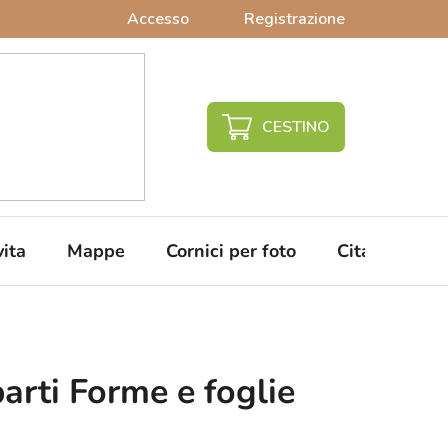
Accesso
Registrazione
CARRELLO
DELLA
SPESA
vita
Mappe
Cornici per foto
Citazioni da 
arti Forme e foglie