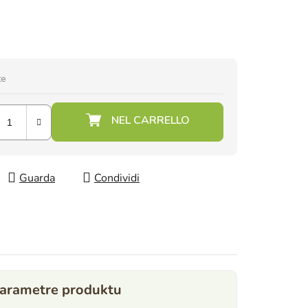
te
Guarda
Condividi