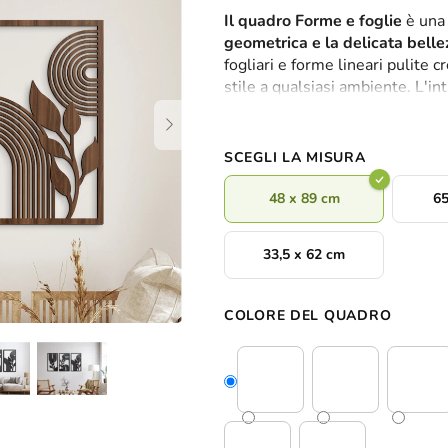
valutazione
Il quadro Forme e foglie
è un
media
geometrica e la delicata belle
del
fogliari e forme lineari pulite 
prodotto
stile a qualsiasi ambiente. L'in
è
leggerezza, profondità ed el
0,0
di colore
per abbinare perfetta
su
casa.
5
SCEGLI LA MISURA
stelle.
48 x 89 cm
65
33,5 x 62 cm
COLORE DEL QUADRO