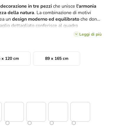
a
decorazione in tre pezzi
che unisce
l'armonia
zza della natura
. La combinazione di motivi
crea un
design moderno ed equilibrato
che dona
taglio dettagliato conferisce al quadro
eganza
. È possibile scegliere tra
diverse varianti
Leggi di più
mente l'immagine all'atmosfera della propria
 x 120 cm
89 x 165 cm