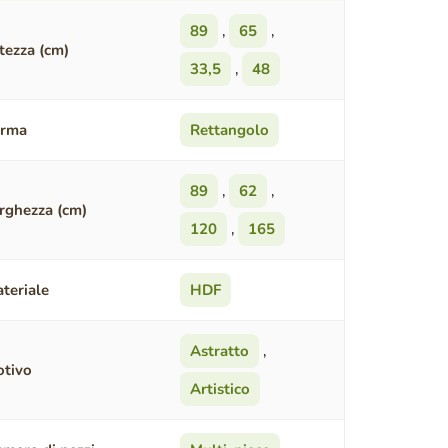
89
,
65
,
tezza (cm)
33,5
,
48
orma
Rettangolo
89
,
62
,
rghezza (cm)
120
,
165
teriale
HDF
Astratto
,
tivo
Artistico