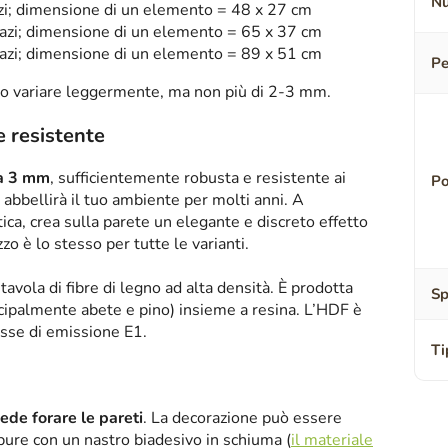
Nu
zi; dimensione di un elemento = 48 x 27 cm
azi; dimensione di un elemento = 65 x 37 cm
azi; dimensione di un elemento = 89 x 51 cm
Pe
o variare leggermente, ma non più di 2-3 mm.
e resistente
sa 3 mm
, sufficientemente robusta e resistente ai
Po
abbellirà il tuo ambiente per molti anni. A
tica, crea sulla parete un elegante e discreto effetto
zzo è lo stesso per tutte le varianti.
tavola di fibre di legno ad alta densità. È prodotta
Sp
ipalmente abete e pino) insieme a resina. L’HDF è
asse di emissione E1.
Ti
iede forare le pareti
. La decorazione può essere
oppure con un nastro biadesivo in schiuma (
il materiale