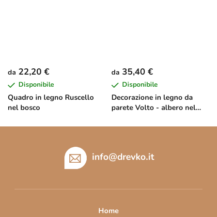
22,20 €
35,40 €
da
da
Disponibile
Disponibile
Quadro in legno Ruscello
Decorazione in legno da
nel bosco
parete Volto - albero nel
vento
P
i
è
info
@
drevko.it
d
i
p
a
Home