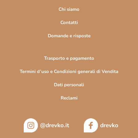
g
i
Chi siamo
n
Contatti
a
Domande e risposte
Trasporto e pagamento
Termini d’uso e Condizioni generali di Vendita
Dati personali
Reclami
@drevko.it
drevko