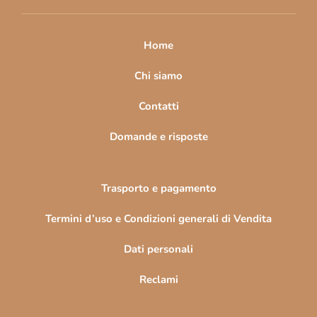
i
p
a
Home
g
i
Chi siamo
n
Contatti
a
Domande e risposte
Trasporto e pagamento
Termini d’uso e Condizioni generali di Vendita
Dati personali
Reclami