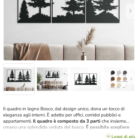
stelle.
Il quadro in legno Bosco, dal design unico, dona un tocco di
eleganza agli interni. È adatto per uffici, corridoi pubblici e
appartamenti.
Il quadro è composto da 3 parti
che insieme
creano una splendida veduta del bosco.
È possibile scegliere
tra diversi colori e dimensioni.
Leggi di più