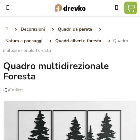
Vai
Ricerca
al
CA
contenuto
DE
Decorazioni
Quadri da parete
Casa
SP
Natura e paesaggi
Quadri alberi e foresta
Quadro
multidirezionale Foresta
Quadro multidirezionale
Foresta
La
(0)
valutazione
media
del
prodotto
è
0,0
su
5