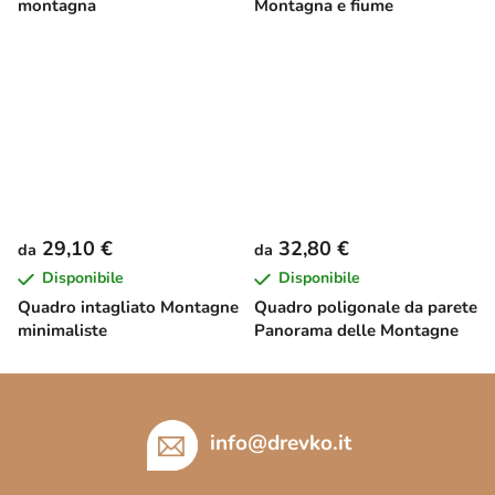
montagna
Montagna e fiume
29,10 €
32,80 €
da
da
Disponibile
Disponibile
Quadro intagliato Montagne
Quadro poligonale da parete
minimaliste
Panorama delle Montagne
P
i
è
info
@
drevko.it
d