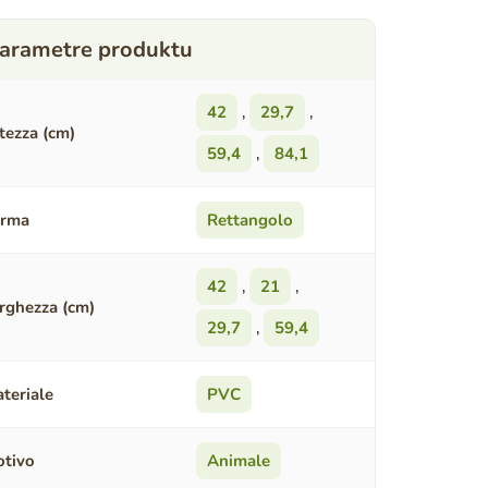
42
,
29,7
,
tezza (cm)
59,4
,
84,1
orma
Rettangolo
42
,
21
,
rghezza (cm)
29,7
,
59,4
teriale
PVC
tivo
Animale