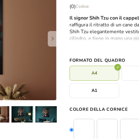
La
(0)
valutazione
Il signor Shih Tzu con il cappel
media
raffigura il ritratto di un cane 
del
Shih Tzu elegantemente vestito
prodotto
cilindro, e tiene in mano una p
è
e tenue sottolinea l'atmosfera 
0,0
alla figura animale rende ques
su
dallo stile particolare, ideale p
5
FORMATO DEL QUADRO
insolita.
stelle.
A4
A1
COLORE DELLA CORNICE