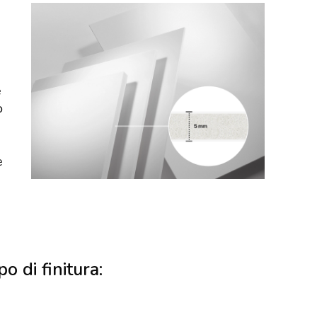
e
o
e
po di finitura: