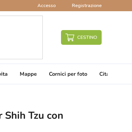
Accesso
Registrazione
CARRELLO
DELLA
SPESA
vita
Mappe
Cornici per foto
Citazioni da 
 Shih Tzu con