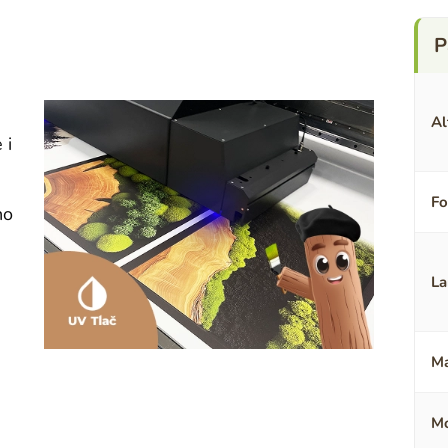
Al
 i
F
no
La
Ma
Mo