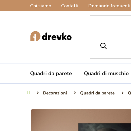
Vai
Chi siamo
Contatti
Domande frequenti
al
contenuto
Quadri da parete
Quadri di muschio
Decorazioni
Quadri da parete
Q
Casa