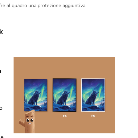
offre al quadro una protezione aggiuntiva.
k
a
o
he