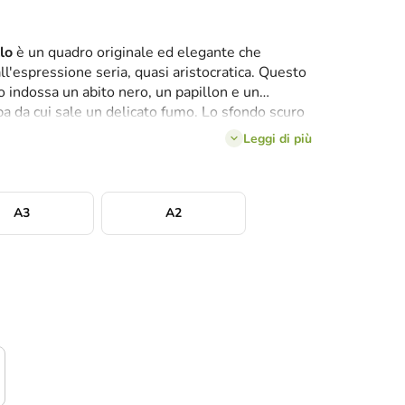
lo
è un quadro originale ed elegante che
dall'espressione seria, quasi aristocratica. Questo
 indossa un abito nero, un papillon e un
ipa da cui sale un delicato fumo. Lo sfondo scuro
raffinata, mentre il delicato umorismo associato
Leggi di più
to quadro un ottimo complemento per interni
er gli amanti dei cani, dell'eleganza e dell'arte
A3
A2