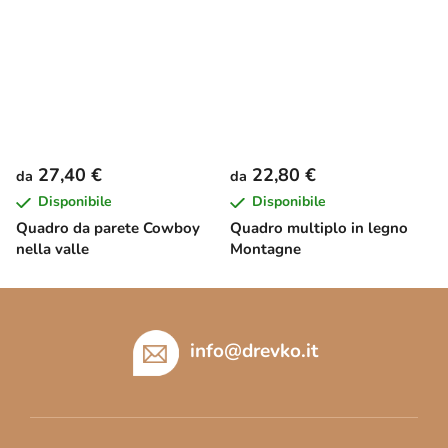
27,40 €
22,80 €
da
da
Disponibile
Disponibile
Quadro da parete Cowboy
Quadro multiplo in legno
nella valle
Montagne
P
i
è
info
@
drevko.it
d
i
p