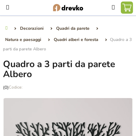
Vai
Ricerca
al
CA
contenuto
DE
Decorazioni
Quadri da parete
Casa
SP
Natura e paesaggi
Quadri alberi e foresta
Quadro a 3
parti da parete Albero
Quadro a 3 parti da parete
Albero
La
(0)
valutazione
media
del
prodotto
è
0,0
su
5