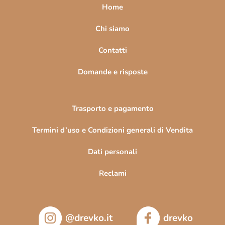
a
Home
g
i
Chi siamo
n
Contatti
a
Domande e risposte
Trasporto e pagamento
Termini d’uso e Condizioni generali di Vendita
Dati personali
Reclami
@drevko.it
drevko