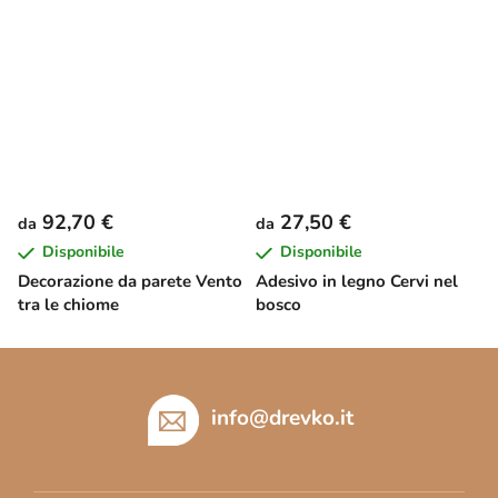
92,70 €
27,50 €
da
da
Disponibile
Disponibile
Decorazione da parete Vento
Adesivo in legno Cervi nel
tra le chiome
bosco
P
i
è
info
@
drevko.it
d
i