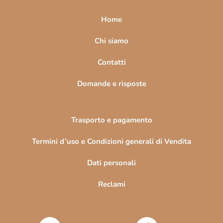
p
a
Home
g
i
Chi siamo
n
Contatti
a
Domande e risposte
Trasporto e pagamento
Termini d’uso e Condizioni generali di Vendita
Dati personali
Reclami