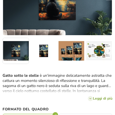
Gatto sotto le stelle
è un'immagine delicatamente astratta che
cattura un momento silenzioso di riflessione e tranquillità. La
sagoma di un gatto nero è seduta sulla riva di un lago e guarda
verso il cielo notturno costellato di stelle. In lontananza si
intravede il profilo di un villaggio addormentato, come
Leggi di più
dimenticato nel tempo. I colori tenui, la superficie calma
dell'acqua e la luce soffusa delle stelle creano un'atmosfera
FORMATO DEL QUADRO
onirica, quasi meditativa. Il quadro appare come una poesia