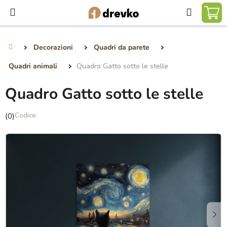
Vai
Ricerca
al
CA
contenuto
DE
Decorazioni
Quadri da parete
Casa
SP
Quadri animali
Quadro Gatto sotto le stelle
Quadro Gatto sotto le stelle
La
(0)
valutazione
media
del
prodotto
è
0,0
su
5
stelle.