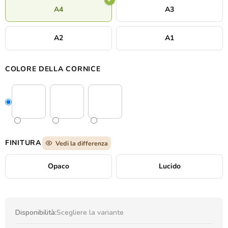
visiva: silenzioso, delicato e ricco di simbolismo, adatto a interni
A4
A3
che cercano tranquillità e significato profondo.
A2
A1
COLORE DELLA CORNICE
FINITURA
Vedi la differenza
Opaco
Lucido
Disponibilità:
Scegliere la variante