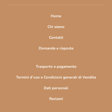
i
p
a
Home
g
i
Chi siamo
n
Contatti
a
Domande e risposte
Trasporto e pagamento
Termini d’uso e Condizioni generali di Vendita
Dati personali
Reclami