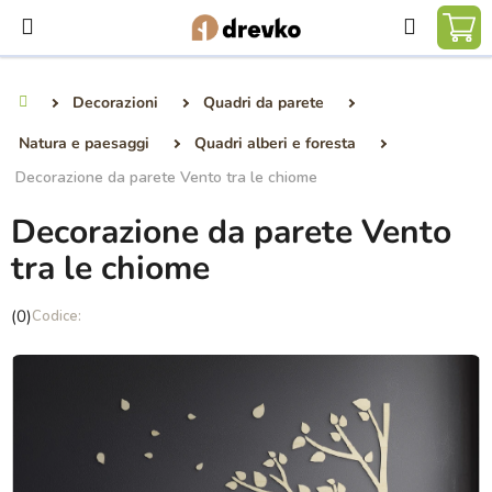
Vai
Ricerca
al
CA
contenuto
DE
Decorazioni
Quadri da parete
Casa
SP
Natura e paesaggi
Quadri alberi e foresta
Decorazione da parete Vento tra le chiome
Decorazione da parete Vento
tra le chiome
La
(0)
valutazione
media
del
prodotto
è
0,0
su
5