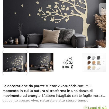
stelle.
La decorazione da parete Vietor v korunách
cattura
il
momento in cui la natura si trasforma in una danza di
movimento ed energia
. L'albero intagliato con le foglie mosse
dal vento appare
vivo, naturale e allo stesso tempo
rilassante
. Ogni dettaglio è lavorato con precisione per far
Leggi di più