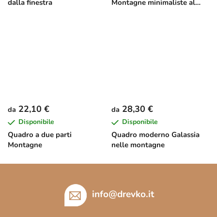
dalla finestra
Montagne minimaliste al
tramonto
22,10 €
28,30 €
da
da
Disponibile
Disponibile
Quadro a due parti
Quadro moderno Galassia
Montagne
nelle montagne
P
i
è
info
@
drevko.it
d