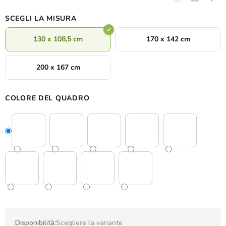
risaltare il bellissimo
effetto 3D
e il delicato gioco di luci e
ombre. È possibile scegliere tra
diverse varianti di colore
che si
SCEGLI LA MISURA
adattano perfettamente al vostro arredamento.
130 x 108,5 cm
170 x 142 cm
200 x 167 cm
COLORE DEL QUADRO
Disponibilità:
Scegliere la variante