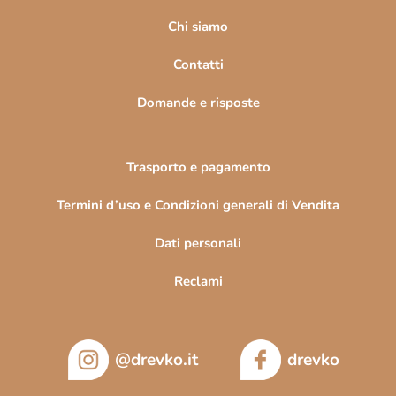
g
i
Chi siamo
n
Contatti
a
Domande e risposte
Trasporto e pagamento
Termini d’uso e Condizioni generali di Vendita
Dati personali
Reclami
@drevko.it
drevko