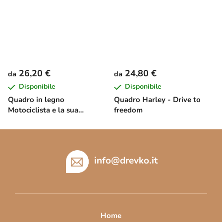
26,20 €
24,80 €
da
da
Disponibile
Disponibile
Quadro in legno
Quadro Harley - Drive to
Motociclista e la sua
freedom
passione
P
i
è
info
@
drevko.it
d
i
p
a
Home