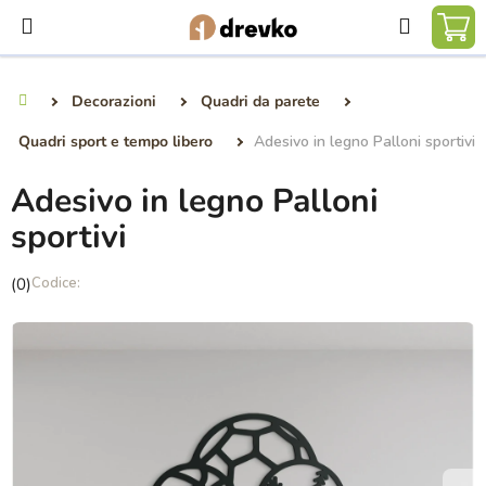
Vai
Ricerca
al
CA
contenuto
DE
Decorazioni
Quadri da parete
Casa
SP
Quadri sport e tempo libero
Adesivo in legno Palloni sportivi
Adesivo in legno Palloni
sportivi
La
(0)
valutazione
media
del
prodotto
è
0,0
su
5
stelle.