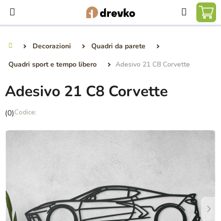
Vai
Ricerca
al
CA
contenuto
DE
Decorazioni
Quadri da parete
Casa
SP
Quadri sport e tempo libero
Adesivo 21 C8 Corvette
Adesivo 21 C8 Corvette
La
(0)
valutazione
media
del
prodotto
è
0,0
su
5
stelle.