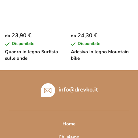
23,90 €
24,30 €
da
da
Disponibile
Disponibile
Quadro in legno Surfista
Adesivo in legno Mountain
sulle onde
bike
P
i
è
info
@
drevko.it
d
i
p
a
Home
g
Chi siamo