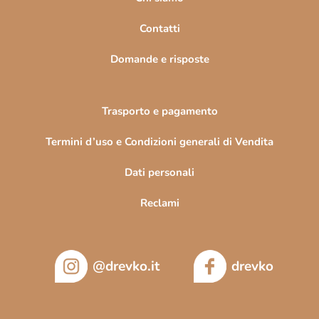
i
n
Contatti
a
Domande e risposte
Trasporto e pagamento
Termini d’uso e Condizioni generali di Vendita
Dati personali
Reclami
@drevko.it
drevko