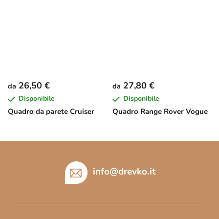
26,50 €
27,80 €
da
da
Disponibile
Disponibile
Quadro da parete Cruiser
Quadro Range Rover Vogue
P
i
è
info
@
drevko.it
d
i
p