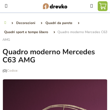
Vai
Ricerca
al
CA
contenuto
DE
Decorazioni
Quadri da parete
Casa
SP
Quadri sport e tempo libero
Quadro moderno Mercedes C63
AMG
Quadro moderno Mercedes
C63 AMG
La
(0)
valutazione
media
del
prodotto
è
0,0
su
5