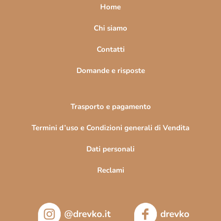
a
Home
g
i
Chi siamo
n
Contatti
a
Domande e risposte
Trasporto e pagamento
Termini d’uso e Condizioni generali di Vendita
Dati personali
Reclami
@drevko.it
drevko