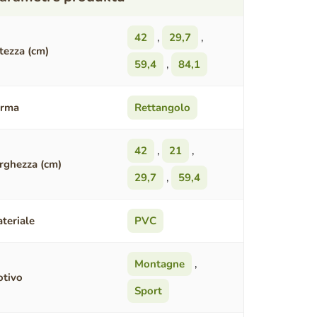
42
,
29,7
,
tezza (cm)
59,4
,
84,1
orma
Rettangolo
42
,
21
,
rghezza (cm)
29,7
,
59,4
teriale
PVC
Montagne
,
tivo
Sport