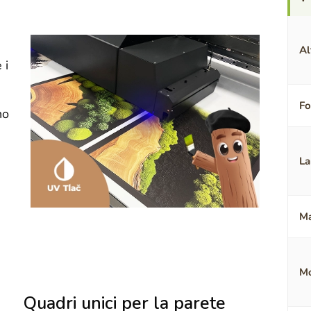
Al
 i
F
no
La
Ma
Mo
Quadri unici per la parete