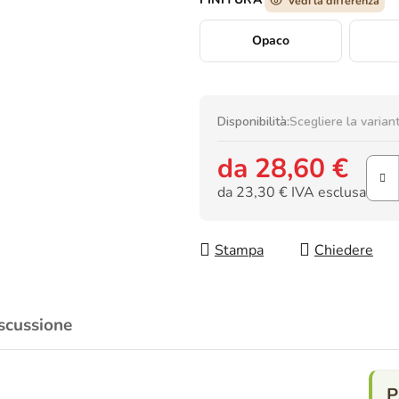
Vedi la differenza
Opaco
Disponibilità:
Scegliere la varian
da
28,60 €
da
23,30 €
IVA esclusa
Prezzo della misura:
Stampa
Chiedere
scussione