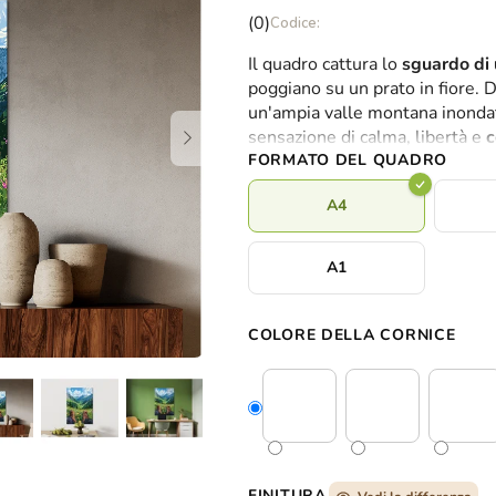
La
(0)
valutazione
Il quadro cattura lo
sguardo di
media
poggiano su un prato in fiore. D
del
un'ampia valle montana inondat
prodotto
sensazione di calma, libertà e
c
è
FORMATO DEL QUADRO
0,0
su
A4
5
stelle.
A1
COLORE DELLA CORNICE
FINITURA