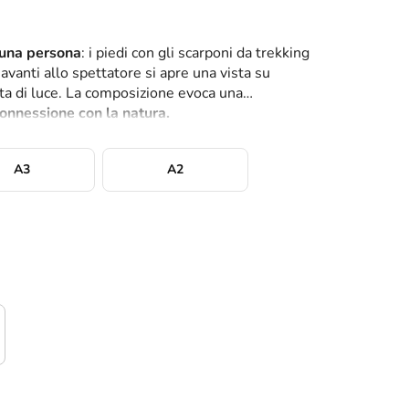
 una persona
: i piedi con gli scarponi da trekking
avanti allo spettatore si apre una vista su
a di luce. La composizione evoca una
onnessione
con
la natura.
A3
A2