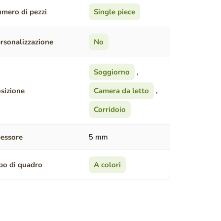
mero di pezzi
Single piece
rsonalizzazione
No
Soggiorno
,
sizione
Camera da letto
,
Corridoio
essore
5 mm
po di quadro
A colori