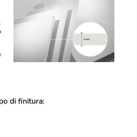
e
o
e
po di finitura: