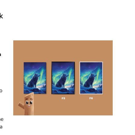
k
a
o
he
ta