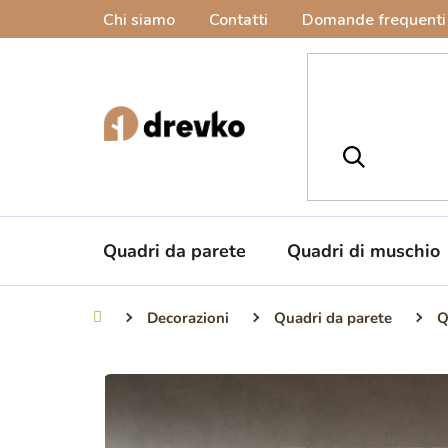
Vai
Chi siamo
Contatti
Domande frequenti
al
contenuto
Quadri da parete
Quadri di muschio
Decorazioni
Quadri da parete
Q
Casa