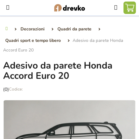
Vai
Ricerca
al
CA
contenuto
DE
Decorazioni
Quadri da parete
Casa
SP
Quadri sport e tempo libero
Adesivo da parete Honda
Accord Euro 20
Adesivo da parete Honda
Accord Euro 20
La
(0)
valutazione
media
del
prodotto
è
0,0
su
5