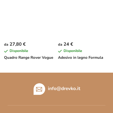
27,80 €
24 €
da
da
Disponibile
Disponibile
Quadro Range Rover Vogue
Adesivo in legno Formula
P
i
è
info
@
drevko.it
d
i
p