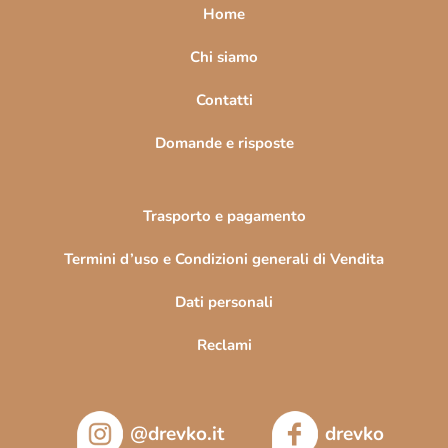
a
Home
g
i
Chi siamo
n
Contatti
a
Domande e risposte
Trasporto e pagamento
Termini d’uso e Condizioni generali di Vendita
Dati personali
Reclami
@drevko.it
drevko