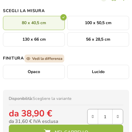
seguaci. L'agnello tra le sue braccia esprime purezza, innocenza
e amore, mentre la composizione complessiva sottolinea la cura,
SCEGLI LA MISURA
la protezione e il sacrificio come messaggi fondamentali della
fede cristiana.
80 x 40,5 cm
100 x 50,5 cm
130 x 66 cm
56 x 28,5 cm
FINITURA
Vedi la differenza
Opaco
Lucido
Disponibilità:
Scegliere la variante
da
38,90 €
da
31,60 €
IVA esclusa
Prezzo della misura: