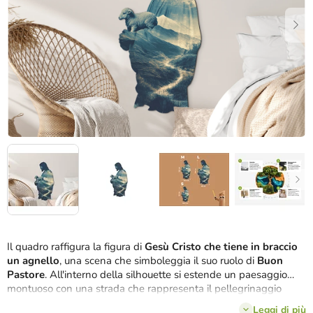
stelle.
Il quadro raffigura la figura di
Gesù Cristo che tiene in braccio
un agnello
, una scena che simboleggia il suo ruolo di
Buon
Pastore
. All'interno della silhouette si estende un paesaggio
montuoso con una strada che rappresenta il pellegrinaggio
spirituale e il percorso di vita attraverso il quale guida i suoi
Leggi di più