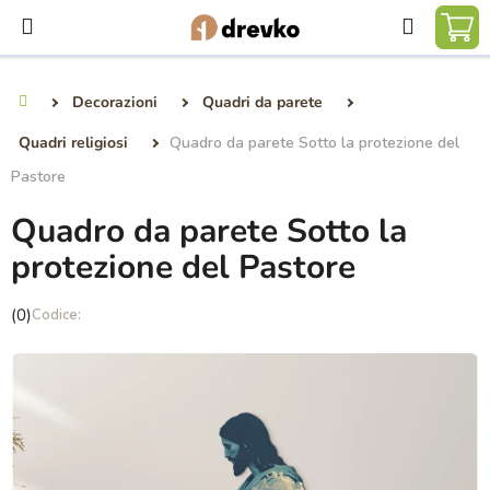
Vai
Ricerca
al
CA
contenuto
DE
Decorazioni
Quadri da parete
Casa
SP
Quadri religiosi
Quadro da parete Sotto la protezione del
Pastore
Quadro da parete Sotto la
protezione del Pastore
La
(0)
valutazione
media
del
prodotto
è
0,0
su
5