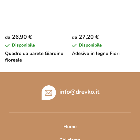
26,90 €
27,20 €
da
da
Disponibile
Disponibile
Quadro da parete Giardino
Adesivo in legno Fiori
floreale
P
i
è
info
@
drevko.it
d
i
p
a
Home
g
Chi siamo