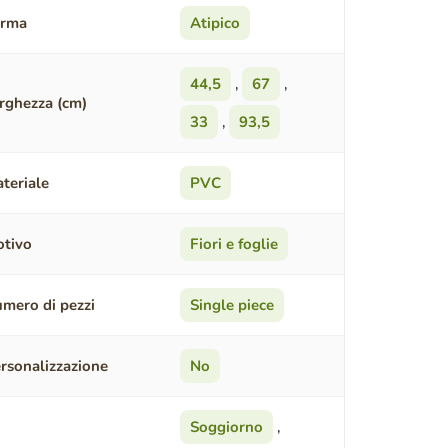
orma
Atipico
44,5
,
67
,
rghezza (cm)
33
,
93,5
teriale
PVC
tivo
Fiori e foglie
mero di pezzi
Single piece
rsonalizzazione
No
Soggiorno
,