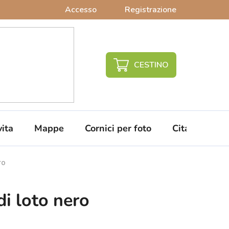
Accesso
Registrazione
CARRELLO
DELLA
SPESA
vita
Mappe
Cornici per foto
Citazioni da 
ro
i loto nero