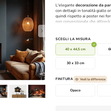
valutazione
L'elegante
decorazione da par
media
con dettagli in tonalità giallo o
del
quindi rispetto ai poster nei f
prodotto
non convenzionale che attirerà l'
è
UV assicurano che la stampa dei
0,0
su
5
SCEGLI LA MISURA
stelle.
40 x 44,5 cm
6
30 x 33 cm
FINITURA
Vedi la differenza
Opaco