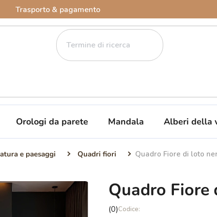
Trasporto & pagamento
Orologi da parete
Mandala
Alberi della 
atura e paesaggi
Quadri fiori
Quadro Fiore di loto ne
Quadro Fiore d
La
(0)