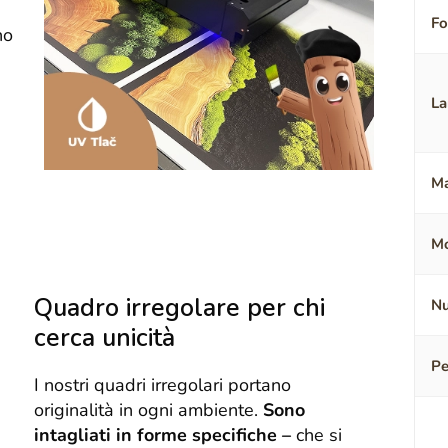
F
no
La
Ma
Mo
Quadro irregolare per chi
Nu
cerca unicità
Pe
I nostri quadri irregolari portano
originalità in ogni ambiente.
Sono
intagliati in forme specifiche –
che si