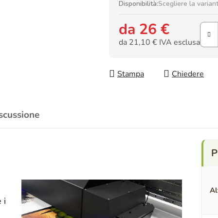
Disponibilità:
Scegliere la varian
da
26 €
da
21,10 €
IVA esclusa
Prezzo della misura:
Stampa
Chiedere
scussione
Al
 i