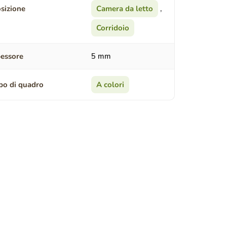
sizione
Camera da letto
,
Corridoio
essore
5 mm
po di quadro
A colori