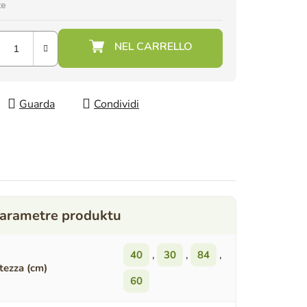
te
Guarda
Condividi
40
,
30
,
84
,
tezza (cm)
60