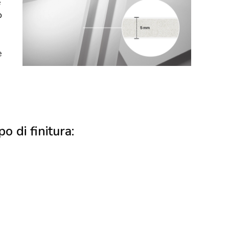
e
o
e
po di finitura: