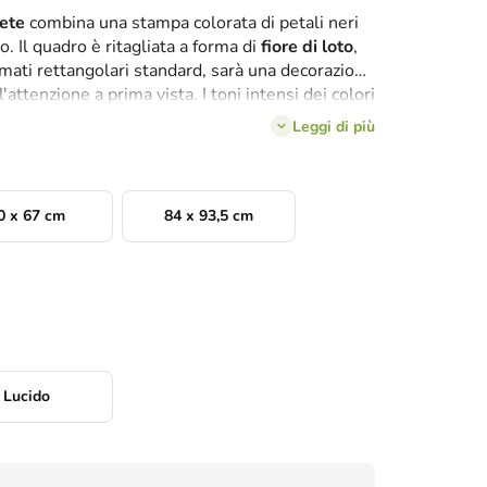
ete
combina una stampa colorata di petali neri
ro. Il quadro è ritagliata a forma di
fiore di loto
,
ormati rettangolari standard, sarà una decorazione
attenzione a prima vista. I toni intensi dei colori
 petali in fiore appaia piena e profonda.
Leggi di più
0 x 67 cm
84 x 93,5 cm
Lucido