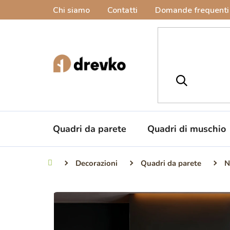
Vai
Chi siamo
Contatti
Domande frequenti
al
contenuto
Quadri da parete
Quadri di muschio
Decorazioni
Quadri da parete
N
Casa