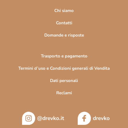
g
e
i
Chi siamo
n
n
c
Contatti
o
a
Domande e risposte
Trasporto e pagamento
Termini d’uso e Condizioni generali di Vendita
Dati personali
Reclami
@drevko.it
drevko