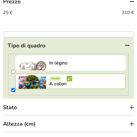
Prezzo
e
n
25
€
310
€
t
o
d
e
Tipo di quadro
i
p
r
o
d
o
t
Stato
t
i
Altezza (cm)