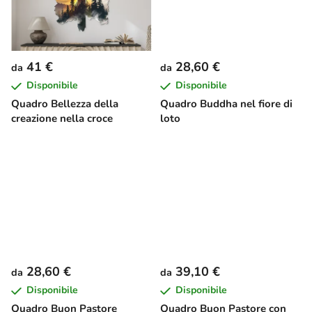
t
i
41 €
28,60 €
da
da
Disponibile
Disponibile
Quadro Bellezza della
Quadro Buddha nel fiore di
creazione nella croce
loto
28,60 €
39,10 €
da
da
Disponibile
Disponibile
Quadro Buon Pastore
Quadro Buon Pastore con