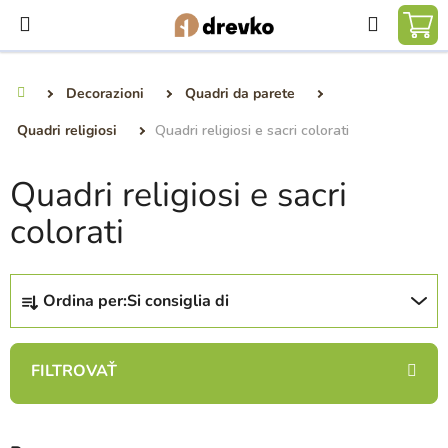
Vai
Ricerca
al
CA
contenuto
DE
Decorazioni
Quadri da parete
Casa
SP
Quadri religiosi
Quadri religiosi e sacri colorati
Quadri religiosi e sacri
colorati
O
Ordina per:
Si consiglia di
r
d
i
n
a
m