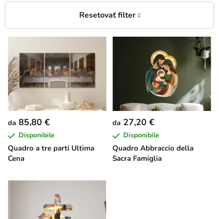
E
l
e
n
c
o
d
85,80 €
27,20 €
da
da
e
Disponibile
Disponibile
i
Quadro a tre parti Ultima
Quadro Abbraccio della
p
Cena
Sacra Famiglia
r
o
d
o
t