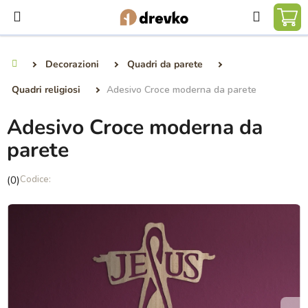
Vai
Ricerca
al
CA
contenuto
DE
Decorazioni
Quadri da parete
Casa
SP
Quadri religiosi
Adesivo Croce moderna da parete
Adesivo Croce moderna da
parete
La
(0)
valutazione
media
del
prodotto
è
0,0
su
5
stelle.