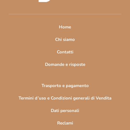
d
i
p
a
Home
g
i
Chi siamo
n
Contatti
a
Domande e risposte
Trasporto e pagamento
Termini d’uso e Condizioni generali di Vendita
Dati personali
Reclami