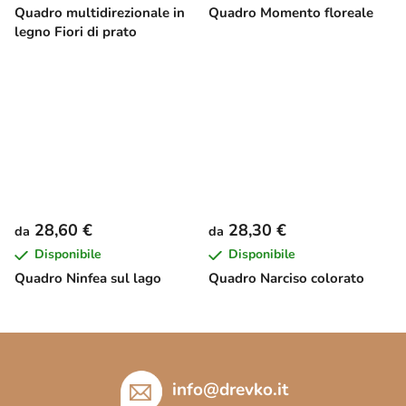
Quadro multidirezionale in
Quadro Momento floreale
legno Fiori di prato
28,60 €
28,30 €
da
da
Disponibile
Disponibile
Quadro Ninfea sul lago
Quadro Narciso colorato
P
i
è
info
@
drevko.it