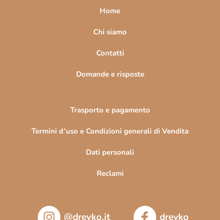
a
Home
g
i
Chi siamo
n
Contatti
a
Domande e risposte
Trasporto e pagamento
Termini d’uso e Condizioni generali di Vendita
Dati personali
Reclami
@drevko.it
drevko