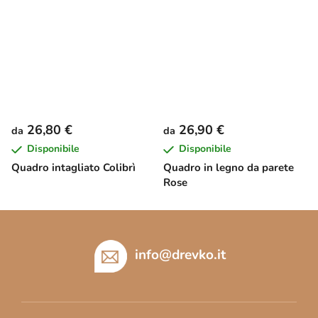
26,80 €
26,90 €
da
da
Disponibile
Disponibile
Quadro intagliato Colibrì
Quadro in legno da parete
Rose
P
i
è
info
@
drevko.it
d
i
p