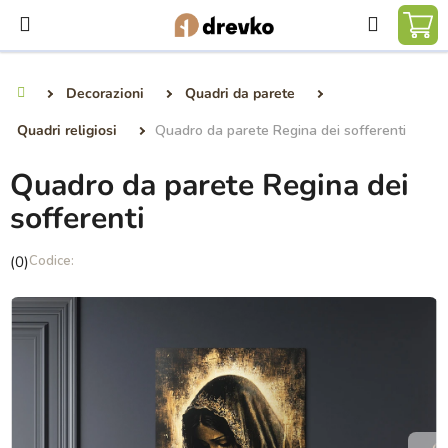
Vai
Ricerca
al
CA
contenuto
DE
Decorazioni
Quadri da parete
Casa
SP
Quadri religiosi
Quadro da parete Regina dei sofferenti
Quadro da parete Regina dei
sofferenti
La
(0)
valutazione
media
del
prodotto
è
0,0
su
5
stelle.