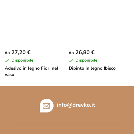
27,20 €
26,80 €
da
da
Disponibile
Disponibile
Adesivo in legno Fiori nel
Dipinto in legno Ibisco
vaso
P
i
è
info
@
drevko.it
d
i
p