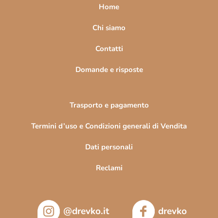
a
Home
g
i
Chi siamo
n
Contatti
a
Domande e risposte
Trasporto e pagamento
Termini d’uso e Condizioni generali di Vendita
Dati personali
Reclami
@drevko.it
drevko