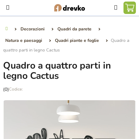
Vai
Ricerca
al
CA
contenuto
DE
Decorazioni
Quadri da parete
Casa
SP
Natura e paesaggi
Quadri piante e foglie
Quadro a
quattro parti in legno Cactus
Quadro a quattro parti in
legno Cactus
La
(0)
valutazione
media
del
prodotto
è
0,0
su
5