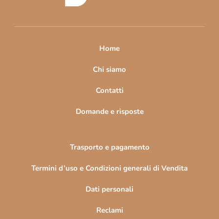
d
i
p
a
Home
g
i
Chi siamo
n
Contatti
a
Domande e risposte
Trasporto e pagamento
Termini d’uso e Condizioni generali di Vendita
Dati personali
Reclami