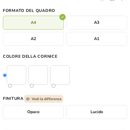
della bellezza silenziosa e della tranquillità del deserto.
FORMATO DEL QUADRO
A4
A3
A2
A1
COLORE DELLA CORNICE
FINITURA
Vedi la differenza
Opaco
Lucido