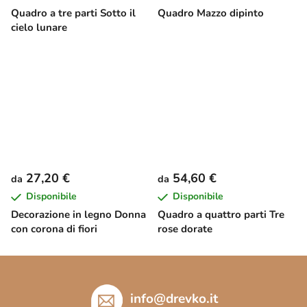
Quadro a tre parti Sotto il
Quadro Mazzo dipinto
cielo lunare
27,20 €
54,60 €
da
da
Disponibile
Disponibile
Decorazione in legno Donna
Quadro a quattro parti Tre
con corona di fiori
rose dorate
P
i
è
info
@
drevko.it