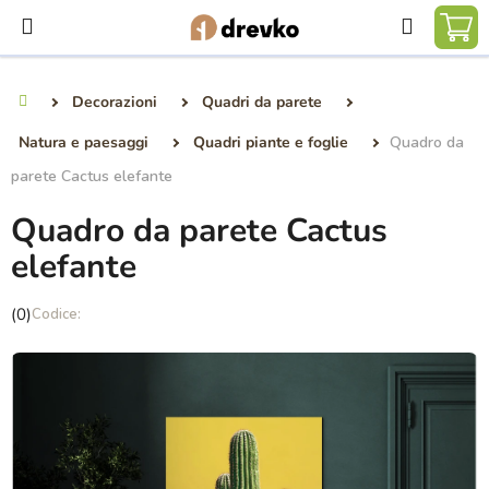
Vai
Ricerca
al
CA
contenuto
DE
Decorazioni
Quadri da parete
Casa
SP
Natura e paesaggi
Quadri piante e foglie
Quadro da
parete Cactus elefante
Quadro da parete Cactus
elefante
La
(0)
valutazione
media
del
prodotto
è
0,0
su
5