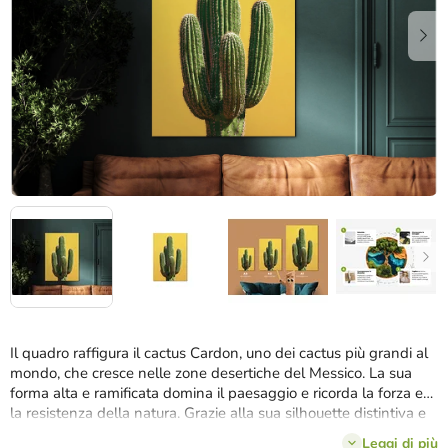
stelle.
Il quadro raffigura il cactus Cardon, uno dei cactus più grandi al
mondo, che cresce nelle zone desertiche del Messico. La sua
forma alta e ramificata domina il paesaggio e ricorda la forza e
la resistenza della natura. Grazie alla sua silhouette distintiva e
alle sue origini nella Bassa California, il Cardon è un simbolo
Leggi di più