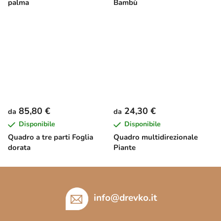
palma
Bambù
85,80 €
24,30 €
da
da
Disponibile
Disponibile
Quadro a tre parti Foglia
Quadro multidirezionale
dorata
Piante
P
i
è
info
@
drevko.it
d