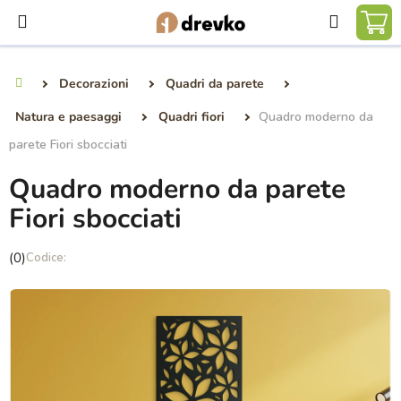
Vai
Ricerca
al
CA
contenuto
DE
Decorazioni
Quadri da parete
Casa
SP
Natura e paesaggi
Quadri fiori
Quadro moderno da
parete Fiori sbocciati
Quadro moderno da parete
Fiori sbocciati
La
(0)
valutazione
media
del
prodotto
è
0,0
su
5