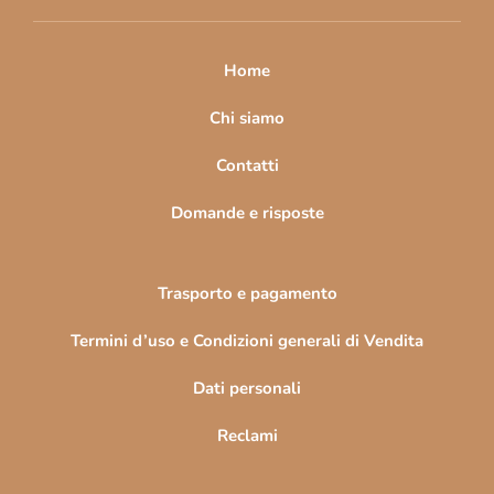
i
p
a
Home
g
i
Chi siamo
n
Contatti
a
Domande e risposte
Trasporto e pagamento
Termini d’uso e Condizioni generali di Vendita
Dati personali
Reclami