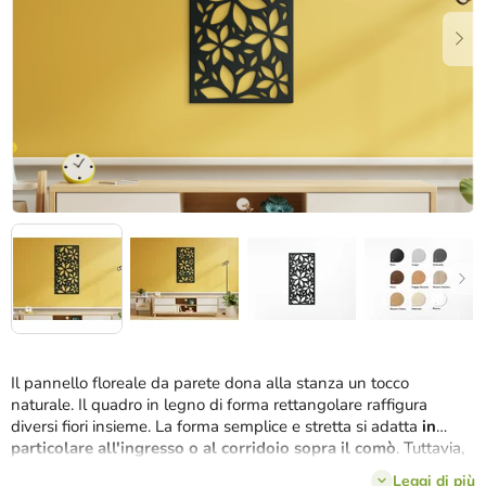
stelle.
Il pannello floreale da parete dona alla stanza un tocco
naturale. Il quadro in legno di forma rettangolare raffigura
diversi fiori insieme. La forma semplice e stretta si adatta
in
particolare all'ingresso o al corridoio sopra il comò
. Tuttavia,
il quadro è adatto anche ad altre stanze della casa.
Leggi di più