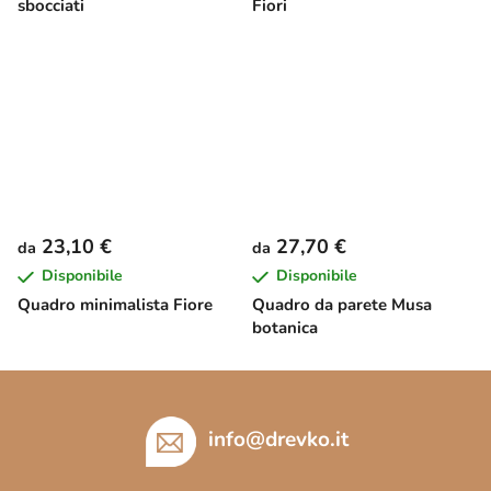
sbocciati
Fiori
23,10 €
27,70 €
da
da
Disponibile
Disponibile
Quadro minimalista Fiore
Quadro da parete Musa
botanica
P
i
è
info
@
drevko.it
d