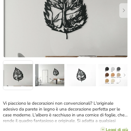
stelle.
Vi piacciono le decorazioni non convenzionali? L'originale
adesivo da parete in legno è una decorazione perfetta per le
case moderne. L'albero è racchiuso in una cornice di foglie, che
rende il quadro fantasioso e originale. Si adatta a qualsiasi
ambiente.
Leggi di più