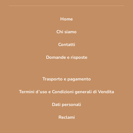
i
p
a
Home
g
i
Chi siamo
n
Contatti
a
Domande e risposte
Trasporto e pagamento
Termini d’uso e Condizioni generali di Vendita
Dati personali
Reclami