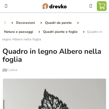
Vai
Ricerca
al
CA
contenuto
DE
Decorazioni
Quadri da parete
Casa
SP
Natura e paesaggi
Quadri piante e foglie
Quadro in
legno Albero nella foglia
Quadro in legno Albero nella
foglia
La
(0)
valutazione
media
del
prodotto
è
0,0
su
5