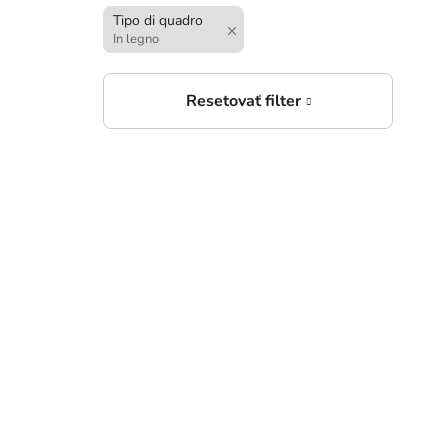
Tipo di quadro
3
In legno
da
Ades
3
da
Ades
e no