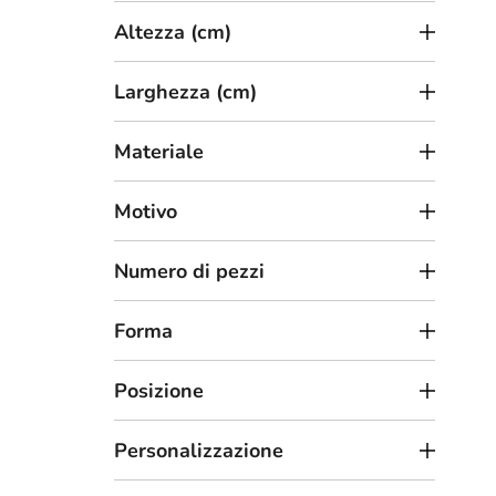
t
Altezza (cm)
t
i
Larghezza (cm)
Materiale
2
da
Motivo
Quad
fogl
Numero di pezzi
Forma
Posizione
Personalizzazione