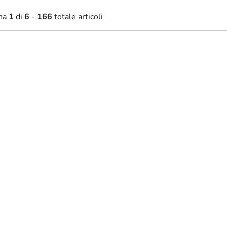
na
1
di
6
-
166
totale articoli
2,70 €
34,80 €
Disponibile
Disponibil
da
razione da parete Vento tra le
Decorazione in legno Oche
ome
selvatiche