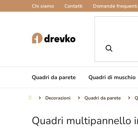
Vai
Chi siamo
Contatti
Domande frequenti
al
contenuto
Quadri da parete
Quadri di muschio
Decorazioni
Quadri da parete
Q
Casa
Quadri multipannello i
B