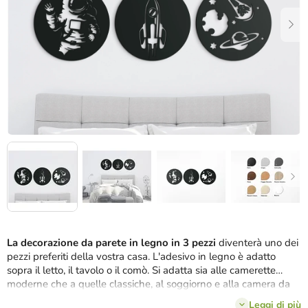
stelle.
La decorazione da parete in legno in 3 pezzi
diventerà uno dei
pezzi preferiti della vostra casa. L'adesivo in legno è adatto
sopra il letto, il tavolo o il comò. Si adatta sia alle camerette
moderne che a quelle classiche, al soggiorno e alla camera da
letto. Il quadro in legno risplenderà in ogni stanza.
Leggi di più