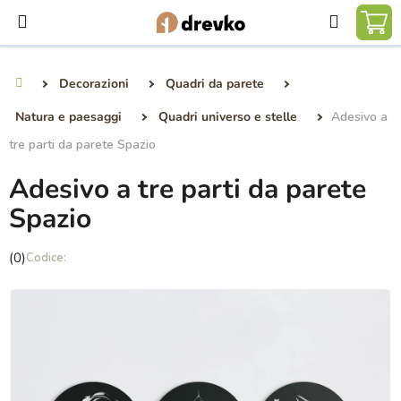
Vai
Ricerca
al
CA
contenuto
DE
Decorazioni
Quadri da parete
Casa
SP
Natura e paesaggi
Quadri universo e stelle
Adesivo a
tre parti da parete Spazio
Adesivo a tre parti da parete
Spazio
La
(0)
valutazione
media
del
prodotto
è
0,0
su
5