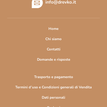
è
info
@
drevko.it
d
i
p
a
Home
g
i
Chi siamo
n
Contatti
a
Domande e risposte
Trasporto e pagamento
Termini d’uso e Condizioni generali di Vendita
Dati personali