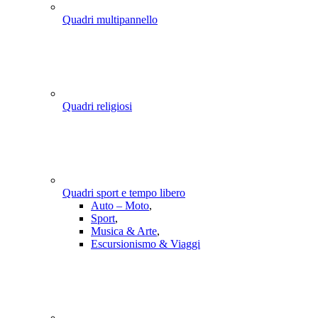
Quadri multipannello
Quadri religiosi
Quadri sport e tempo libero
Auto – Moto
,
Sport
,
Musica & Arte
,
Escursionismo & Viaggi