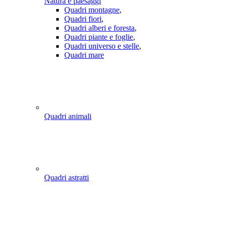
Natura e paesaggi
Quadri montagne
,
Quadri fiori
,
Quadri alberi e foresta
,
Quadri piante e foglie
,
Quadri universo e stelle
,
Quadri mare
Quadri animali
Quadri astratti