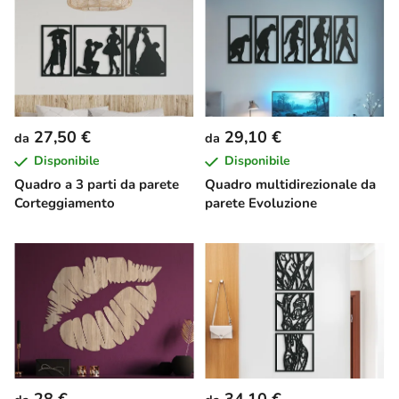
27,50 €
29,10 €
da
da
Disponibile
Disponibile
Quadro a 3 parti da parete
Quadro multidirezionale da
Corteggiamento
parete Evoluzione
28 €
34,10 €