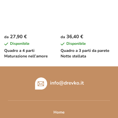
27,90 €
36,40 €
da
da
Disponibile
Disponibile
Quadro a 4 parti
Quadro a 3 parti da parete
Maturazione nell’amore
Notte stellata
P
i
è
info
@
drevko.it
d
i
p
a
Home
g