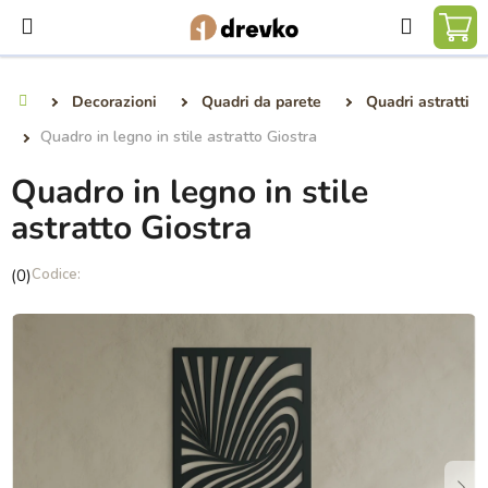
Vai
Ricerca
al
CA
contenuto
DE
Decorazioni
Quadri da parete
Quadri astratti
Casa
SP
Quadro in legno in stile astratto Giostra
Quadro in legno in stile
astratto Giostra
La
(0)
valutazione
media
del
prodotto
è
0,0
su
5
stelle.