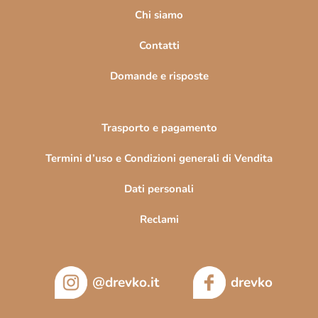
i
Chi siamo
n
Contatti
a
Domande e risposte
Trasporto e pagamento
Termini d’uso e Condizioni generali di Vendita
Dati personali
Reclami
@drevko.it
drevko