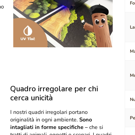
F
no
La
Ma
Mo
Quadro irregolare per chi
cerca unicità
Nu
I nostri quadri irregolari portano
Pe
originalità in ogni ambiente.
Sono
intagliati in forme specifiche –
che si
tratti di animali, oggetti o scenari. I quadri