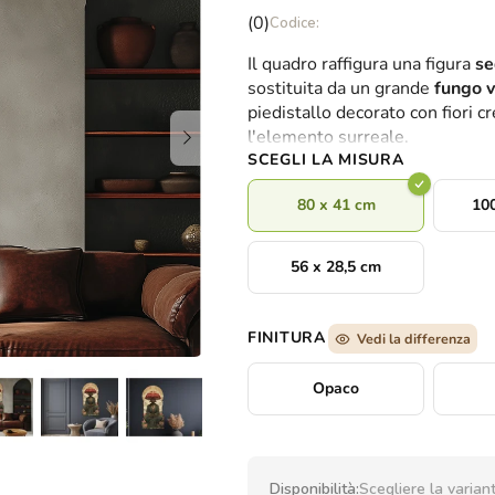
La
(0)
valutazione
Il quadro raffigura una figura
se
media
sostituita da un grande
fungo v
del
piedistallo decorato con fiori c
prodotto
l'elemento surreale.
è
SCEGLI LA MISURA
0,0
su
80 x 41 cm
100
5
stelle.
56 x 28,5 cm
FINITURA
Vedi la differenza
Opaco
Disponibilità:
Scegliere la varian