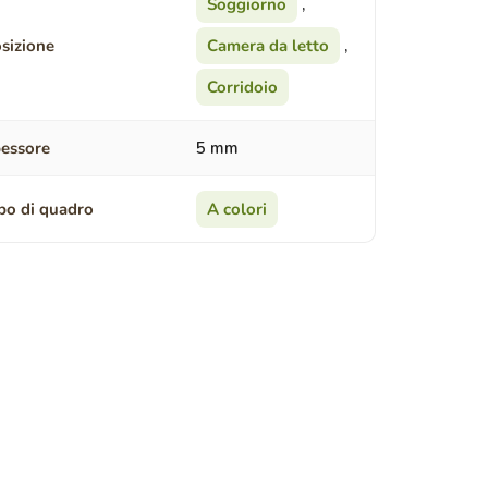
Soggiorno
,
sizione
Camera da letto
,
Corridoio
essore
5 mm
po di quadro
A colori