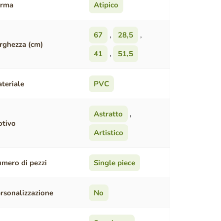
orma
Atipico
67
,
28,5
,
rghezza (cm)
41
,
51,5
teriale
PVC
Astratto
,
tivo
Artistico
mero di pezzi
Single piece
rsonalizzazione
No