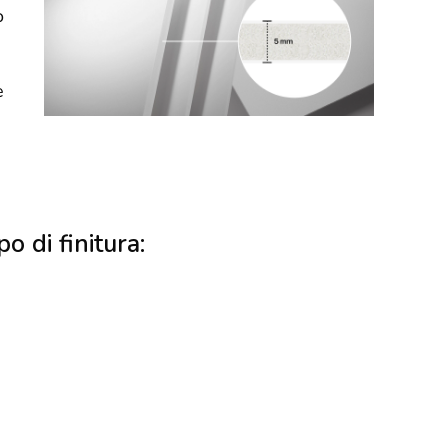
o
e
po di finitura: