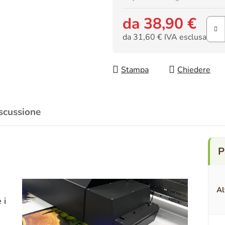
da
38,90 €
da
31,60 €
IVA esclusa
Prezzo della misura:
Stampa
Chiedere
scussione
Al
 i