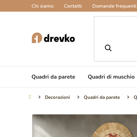
Vai
Chi siamo
Contatti
Domande frequenti
al
contenuto
Quadri da parete
Quadri di muschio
Decorazioni
Quadri da parete
Q
Casa