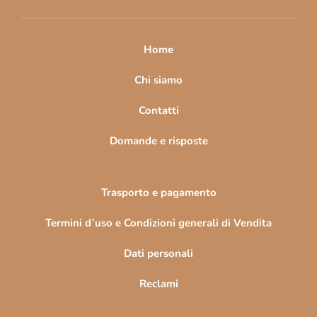
i
p
a
Home
g
i
Chi siamo
n
Contatti
a
Domande e risposte
Trasporto e pagamento
Termini d’uso e Condizioni generali di Vendita
Dati personali
Reclami