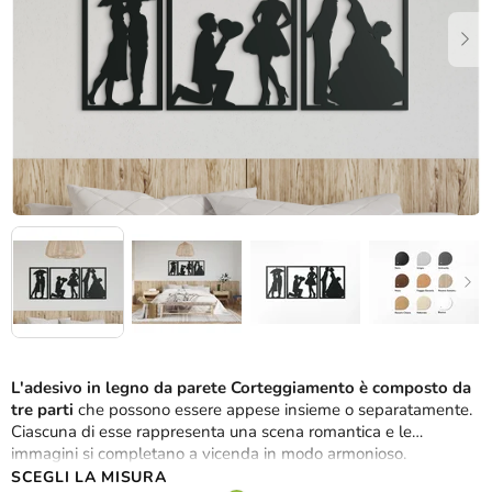
stelle.
L'adesivo in legno da parete Corteggiamento è composto da
tre parti
che possono essere appese insieme o separatamente.
Ciascuna di esse rappresenta una scena romantica e le
immagini si completano a vicenda in modo armonioso.
SCEGLI LA MISURA