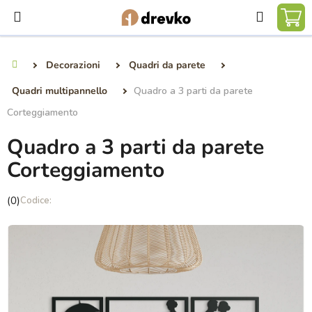
Vai
Ricerca
al
CA
contenuto
DE
Decorazioni
Quadri da parete
Casa
SP
Quadri multipannello
Quadro a 3 parti da parete
Corteggiamento
Quadro a 3 parti da parete
Corteggiamento
La
(0)
valutazione
media
del
prodotto
è
0,0
su
5