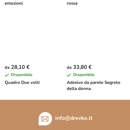
emozioni
rossa
28,10 €
33,80 €
da
da
Disponibile
Disponibile
Quadro Due volti
Adesivo da parete Segreto
della donna
P
i
è
info
@
drevko.it
d